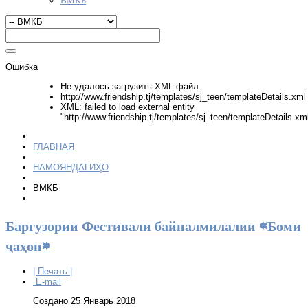
Ошибка
Не удалось загрузить XML-файл
http://www.friendship.tj/templates/sj_teen/templateDetails.xml
XML: failed to load external entity
"http://www.friendship.tj/templates/sj_teen/templateDetails.xm
ГЛАВНАЯ
НАМОЯНДАГИҲО
ВМКБ
Баргузории Фестивали байналмилалии «Боми
ҷаҳон»
| Печать |
E-mail
Создано 25 Январь 2018