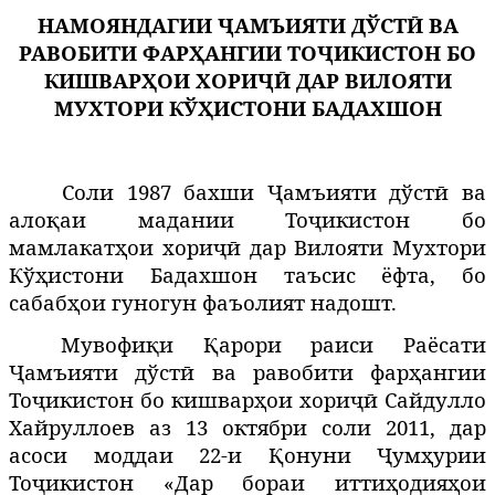
НАМОЯНДАГИИ
Ҷ
АМЪИЯТИ
Д
Ў
СТ
Ӣ
ВА
РАВОБИТИ ФАРҲ
АНГИИ
ТО
Ҷ
ИКИСТОН
БО
КИШВАР
Ҳ
ОИ ХОРИ
ҶӢ
ДАР ВИЛОЯТИ
МУХТОРИ КЎҲИСТОНИ БАДАХШОН
Соли 1987 бахши Ҷамъияти дўстӣ ва
алоқаи мадании Тоҷикистон бо
мамлакатҳои хориҷӣ дар Вилояти Мухтори
Кўҳистони Бадахшон таъсис ёфта, бо
сабабҳои гуногун фаъолият надошт.
Мувофиқи Қарори раиси Раёсати
Ҷамъияти дўстӣ ва равобити фарҳангии
Тоҷикистон бо кишварҳои хориҷӣ Сайдулло
Хайруллоев аз 13 октябри соли 2011, дар
асоси моддаи 22-и Қонуни Ҷумҳурии
Тоҷикистон «Дар бораи иттиҳодияҳои