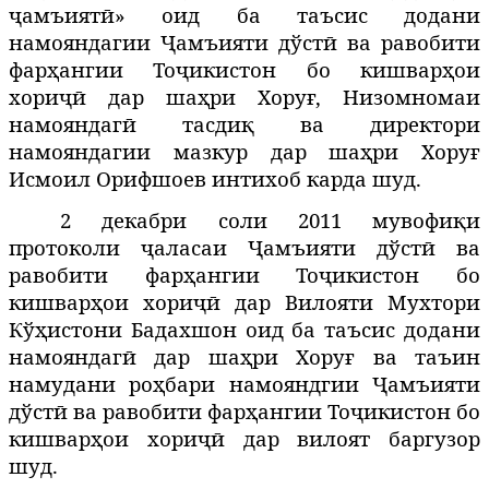
ҷамъиятӣ» оид ба таъсис додани
намояндагии Ҷамъияти дўстӣ ва равобити
фарҳангии Тоҷикистон бо кишварҳои
хориҷӣ дар шаҳри Хоруғ, Низомномаи
намояндагӣ тасдиқ ва директори
намояндагии мазкур дар шаҳри Хоруғ
Исмоил Орифшоев интихоб карда шуд.
2 декабри соли 2011 мувофиқи
протоколи ҷаласаи
Ҷамъияти дўстӣ ва
равобити фарҳангии Тоҷикистон бо
кишварҳои хориҷӣ
дар Вилояти Мухтори
Кўҳистони Бадахшон оид ба таъсис додани
намояндагӣ дар шаҳри Хоруғ ва таъин
намудани роҳбари намояндгии
Ҷамъияти
дўстӣ ва равобити фарҳангии Тоҷикистон бо
кишварҳои хориҷӣ
дар вилоят баргузор
шуд.