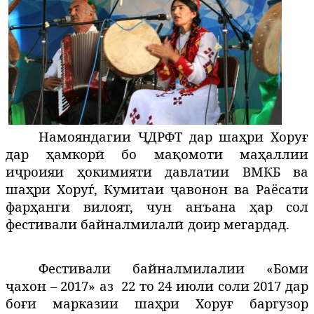
Намояндагии ҶДРФТ дар шаҳри Хоруғ
дар ҳамкорӣ бо мақомоти маҳаллии
иҷроияи ҳокимияти давлатии ВМКБ ва
шаҳри Хоруѓ, Кумитаи ҷавонон ва Раёсати
фарҳанги вилоят, чун анъана ҳар сол
фестивали байналмилалӣ доир мегардад.
Фестивали байналмилалии «Боми
ҷахон – 2017» аз 22 то 24 июли соли 2017 дар
боғи марказии шаҳри Хоруғ баргузор