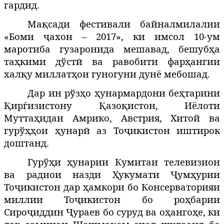
гардид.
Мақсади фестивали байналмилалии
«Боми ҷахон – 2017», ки имсол 10-ум
маротиба гузаронида мешавад, бешубҳа
таҳкими дўстӣ ва равобити фарҳангии
халқу миллатҳои гуногуни дунё мебошад.
Дар ин рўзҳо ҳунармардони беҳтарини
Қирѓизистону Қазоқистон, Иёлоти
Муттаҳидаи Амрико, Австрия, Хитой ва
гурўҳҳои ҳунарӣ аз Тоҷикистон иштирок
доштанд.
Гурўҳи ҳунарии Кумитаи телевизион
ва радиои назди Ҳукумати Ҷумҳурии
Тоҷикистон дар ҳамкори бо Консерваторияи
миллии Тоҷикистон бо роҳбарии
Сироҷиддин Ҷураев бо суруд ва оҳангоҳе, ки