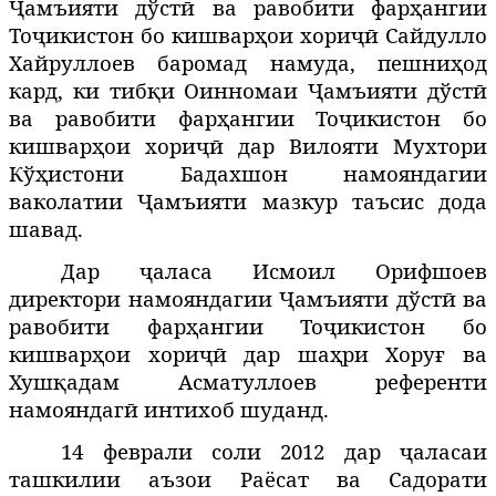
Ҷамъияти дўстӣ ва равобити фарҳангии
Тоҷикистон бо кишварҳои хориҷӣ
Сайдулло
Хайруллоев баромад намуда, пешниҳод
кард, ки тибқи Оинномаи
Ҷамъияти дўстӣ
ва равобити фарҳангии Тоҷикистон бо
кишварҳои хориҷӣ
дар Вилояти Мухтори
Кўҳистони Бадахшон намояндагии
ваколатии Ҷамъияти мазкур таъсис дода
шавад.
Дар ҷаласа Исмоил Орифшоев
директори
намояндагии Ҷамъияти дўстӣ ва
равобити фарҳангии Тоҷикистон бо
кишварҳои хориҷӣ дар шаҳри Хоруғ
ва
Хушқадам Асматуллоев референти
намояндагӣ интихоб шуданд.
14 феврали соли 2012 дар ҷаласаи
ташкилии аъзои Раёсат ва Садорати