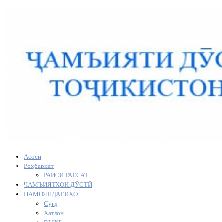
Асосӣ
Роҳбарият
РАИСИ РАЁСАТ
ҶАМЪИЯТҲОИ ДЎСТӢ
НАМОЯНДАГИҲО
Суғд
Хатлон
ВМКБ