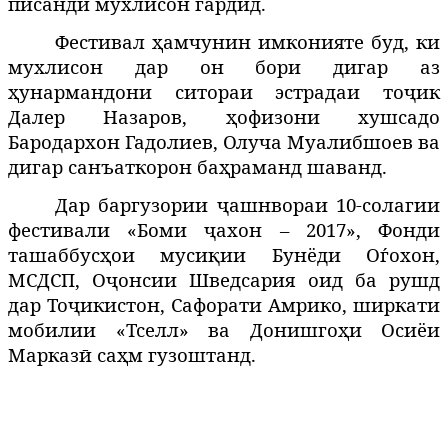
писанди мухлисон гардид.
Фестивал ҳамчунин имконияте буд, ки
мухлисон дар он бори дигар аз
ҳунармандони ситораи эстрадаи тоҷик
Далер Назаров, ҳофизони хушсадо
Бародархон Гадолиев, Олуча Муалибшоев ва
дигар санъаткорон баҳраманд шаванд.
Дар баргузории ҷашнвораи 10-солагии
фестивали «Боми ҷахон – 2017», Фонди
ташаббусҳои мусиқии Бунёди Оѓохон,
МСДСП, Оҷонсии Шведсария оид ба рушд
дар Тоҷикистон, Сафорати Амрико, ширкати
мобилии «Тселл» ва Донишгоҳи Осиёи
Марказӣ саҳм гузоштанд.