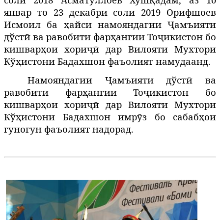
январ то 23 декабри соли 2019 Орифшоев
Исмоил ба
айси
намояндагии Ҷамъияти
ҳ
дўстӣ ва равобити фарҳангии Тоҷикистон бо
кишварҳои хориҷӣ дар Вилояти Мухтори
Кўҳистони Бадахшон фаъолият намудаанд.
Намояндагии Ҷамъияти дўстӣ ва
равобити фарҳангии Тоҷикистон бо
кишварҳои хориҷӣ дар Вилояти Мухтори
Кўҳистони Бадахшон имр
з
бо сабабҳои
ӯ
гуногун фаъолият надорад.