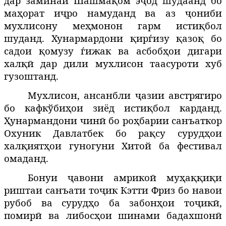
дар заминаи Шашмақом эҷод шудаанд бо
маҳорат иҷро намуданд ва аз ҷониби
мухлисону меҳмонон гарм истиқбол
шуданд. Хунармардони қирѓизу қазоқ бо
садои қомузу ѓижак ва асбобҳои дигари
халқӣ дар дили мухлисон таасуроти хуб
гузоштанд.
Мухлисон, ансанбли ҷазии австрягиро
бо кафкўбиҳои зиёд истиқбол карданд.
Ҳунармандони чинӣ бо роҳбарии санъаткор
Охуник Давлатбек бо рақсу сурудҳои
халқиятҳои гуногуни Хитой ба фестивал
омаданд.
Бонуи ҷавони амрикоӣ муҳаққиқи
риштаи санъати тоҷик Кэтти Фриз бо навои
рубоб ва сурудҳо ба забонҳои тоҷикӣ,
помирӣ ва либосҳои шинами бадахшонӣ