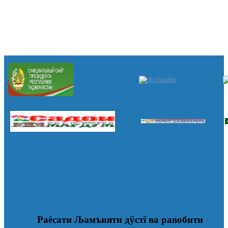
Раёсати Љамъияти дўстї ва равобити