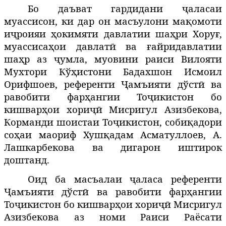
Бо даъват гардидани ҷаласаи
муассисон, ки дар он масъулони мақомоти
иҷроияи ҳокимяти давлатии шаҳри Хоруғ,
муассисаҳои давлатӣ ва ғайридавлатии
шаҳр аз ҷумла, муовини раиси Вилояти
Мухтори Кўҳистони Бадахшон Исмоил
Орифшоев, референти
Ҷамъияти дўстӣ ва
равобити фарҳангии Тоҷикистон бо
кишварҳои хориҷӣ Мисригул Азизбекова,
Корманди шоистаи Тоҷикистон, собиқадори
соҳаи маориф Хушқадам Асматуллоев, А.
Лашкарбекова ва дигарон иштирок
доштанд.
Оид ба масъалаи ҷаласа референти
Ҷамъияти дўстӣ ва равобити фарҳангии
Тоҷикистон бо кишварҳои хориҷӣ Мисригул
Азизбекова аз номи
Раиси Раёсати