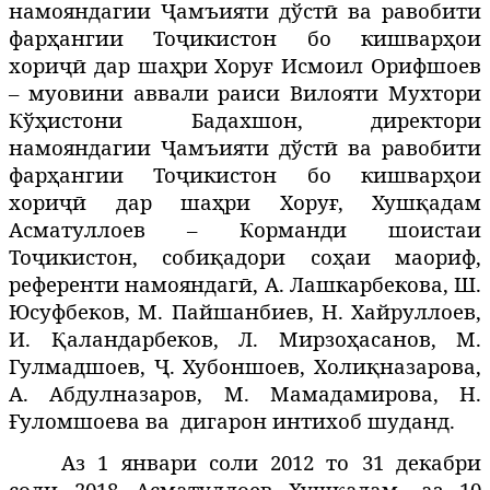
намояндагии Ҷамъияти дўстӣ ва равобити
фарҳангии Тоҷикистон бо кишварҳои
хориҷӣ дар шаҳри Хоруғ
Исмоил Орифшоев
– муовини аввали раиси Вилояти Мухтори
Кўҳистони Бадахшон, директори
н
амояндагии Ҷамъияти дўстӣ ва равобити
фарҳангии Тоҷикистон бо кишварҳои
хориҷӣ дар шаҳри Хоруғ,
Хушқадам
Асматуллоев – Корманди шоистаи
Тоҷикистон, собиқадори соҳаи маориф,
референти намояндагӣ, А. Лашкарбекова, Ш.
Юсуфбеков, М. Пайшанбиев, Н. Хайруллоев,
И. Қаландарбеков, Л. Мирзоҳасанов, М.
Гулмадшоев, Ҷ. Хубоншоев, Холиқназарова,
А. Абдулназаров, М. Мамадамирова, Н.
Ғуломшоева ва дигарон интихоб шуданд.
Аз 1 январи соли 2012 то 31 декабри
соли 2018 Асматуллоев Хушқадам,
аз 10