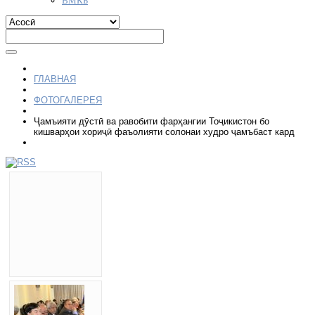
ГЛАВНАЯ
ФОТОГАЛЕРЕЯ
Ҷамъияти дӯстӣ ва равобити фарҳангии Тоҷикистон бо
кишварҳои хориҷӣ фаъолияти солонаи худро ҷамъбаст кард