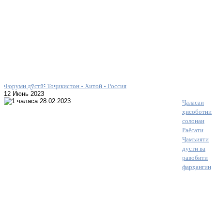
Форуми дӯстӣ: Тоҷикистон – Хитой – Россия
12 Июнь 2023
Ҷаласаи
ҳисоботии
солонаи
Раёсати
Ҷамъияти
дӯстӣ ва
равобити
фарҳангии