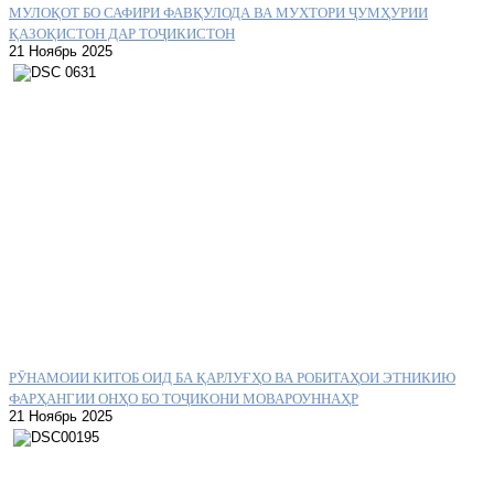
МУЛОҚОТ БО САФИРИ ФАВҚУЛОДА ВА МУХТОРИ ҶУМҲУРИИ
ҚАЗОҚИСТОН ДАР ТОҶИКИСТОН
21 Ноябрь 2025
РӮНАМОИИ КИТОБ ОИД БА ҚАРЛУҒҲО ВА РОБИТАҲОИ ЭТНИКИЮ
ФАРҲАНГИИ ОНҲО БО ТОҶИКОНИ МОВАРОУННАҲР
21 Ноябрь 2025