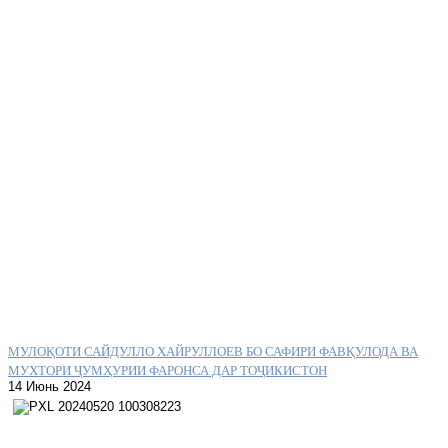
МУЛОҚОТИ САЙДУЛЛО ХАЙРУЛЛОЕВ БО САФИРИ ФАВҚУЛОДА ВА
МУХТОРИ ҶУМҲУРИИ ФАРОНСА ДАР ТОҶИКИСТОН
14 Июнь 2024