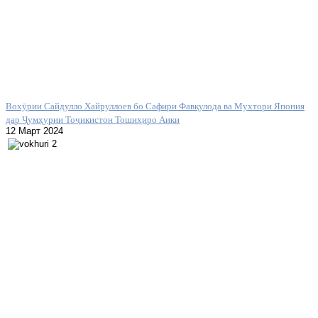
Вохӯрии Сайдулло Хайруллоев бо Сафири Фавқулода ва Мухтори Япония
дар Ҷумҳурии Тоҷикистон Тошиҳиро Аики
12 Март 2024