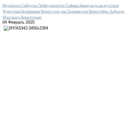
Мулоқоти Сайдулло Хайруллоев бо Сафири фавқулода ва мухтори
Ҷумҳурии Боливарии Венесуэла дар Тоҷикистон Кристофер Алберто
Мартинез Берротеран
04 Февраль 2025