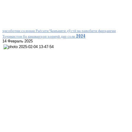
ҳисоботии солонаи Раёсати Ҷамъияти дўстӣ ва равобити фарҳангии
Тоҷикистон бо кишварҳои хориҷӣ дар соли 2024
14 Февраль 2025