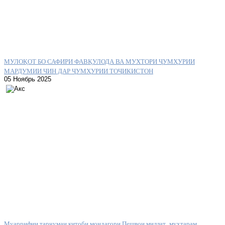
МУЛОҚОТ БО САФИРИ ФАВҚУЛОДА ВА МУХТОРИ ҶУМҲУРИИ
МАРДУМИИ ЧИН ДАР ҶУМҲУРИИ ТОҶИКИСТОН
05 Ноябрь 2025
Муаррифии тарҷумаи китоби мондагори Пешвои миллат, муҳтарам