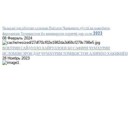
Ҷаласаи ҳисоботии солонаи Раёсати Ҷамъияти дӯстӣ ва равобити
фарҳангии Тоҷикистон бо кишварҳои хориҷӣ дар соли 2023
08 Февраль 2024
ВОХӮРИИ САЙДУЛЛО ХАЙРУЛЛОЕВ БО САФИРИ ҶУМҲУРИИ
ИСЛОМИИ ЭРОН ДАР ҶУМҲУРИИ ТОҶИКИСТОН АЛИРИЗО ҲАҚИҚИЁН
28 Ноябрь 2023