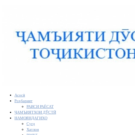
Асосӣ
Роҳбарият
РАИСИ РАЁСАТ
ҶАМЪИЯТҲОИ ДЎСТӢ
НАМОЯНДАГИҲО
Суғд
Хатлон
ВМКБ