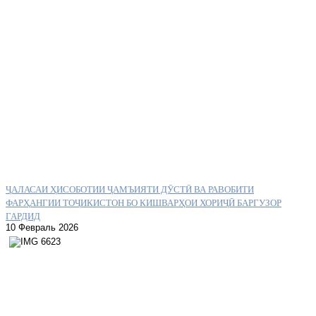
ҶАЛАСАИ ҲИСОБОТИИ ҶАМЪИЯТИ ДӮСТӢ ВА РАВОБИТИ
ФАРҲАНГИИ ТОҶИКИСТОН БО КИШВАРҲОИ ХОРИҶӢ БАРГУЗОР
ГАРДИД
10 Февраль 2026