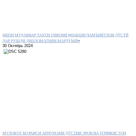
МИЗИ МУДАВВАР ТАҲТИ УНВОНИ «НАҚШИ ҶАМЪИЯТҲОИ ДӮСТӢ
ДАР РУШДИ ДИПЛОМАТИЯИ МАРДУМӢ»
30 Октябрь 2024
МУЛОҚОТ БО РАИСИ АНҶУМАНИ ДӮСТИИ ЭРОН ВА ТОҶИКИСТОН