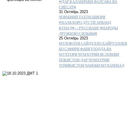
«ДАР ҚАЛАМРАВИ ФАЛСАФА ВА
СИЁСАТ»
31 Октябрь 2023
ЧОРАБИНӢ ТАҲТИ ШИОРИ
«ХАЛҚҲОРО ДӮСТӢ АРВАНД
КУНАД», – РУССИАШ: «НАРОДЫ
ДРУЖБОЮ СИЛЬНЫ»
25 Октябрь 2023
МУЛОҚОТИ САЙДУЛЛО ХАЙРУЛЛОЕВ
БО САФИРИ ФАВҚУЛОДДА ВА
МУХТОРИ ҶУМҲУРИИ ИСЛОМИИ
ПОКИСТОН ДАР ҶУМҲУРИИ
ТОҶИКИСТОН ҶАНОБИ МУҲАММАД