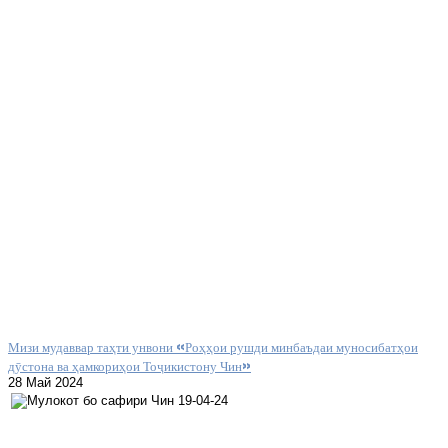
Мизи мудаввар таҳти унвони «Роҳҳои рушди минбаъдаи муносибатҳои
дӯстона ва ҳамкориҳои Тоҷикистону Чин»
28 Май 2024