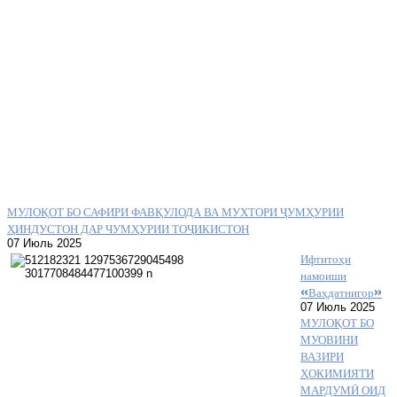
МУЛОҚОТ БО САФИРИ ФАВҚУЛОДА ВА МУХТОРИ ҶУМҲУРИИ
ҲИНДУСТОН ДАР ЧУМҲУРИИ ТОҶИКИСТОН
07 Июль 2025
Ифтитоҳи
намоиши
«Ваҳдатнигор»
07 Июль 2025
МУЛОҚОТ БО
МУОВИНИ
ВАЗИРИ
ҲОКИМИЯТИ
МАРДУМӢ ОИД