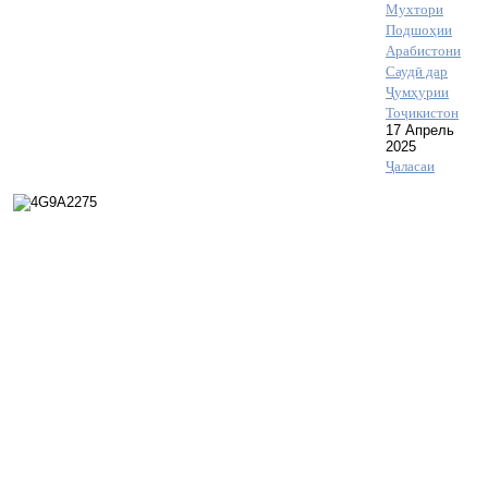
Мухтори
Подшоҳии
Арабистони
Саудӣ дар
Ҷумҳурии
Тоҷикистон
17 Апрель
2025
Ҷаласаи