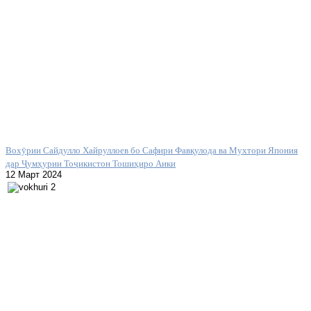
Вохӯрии Сайдулло Хайруллоев бо Сафири Фавқулода ва Мухтори Япония
дар Ҷумҳурии Тоҷикистон Тошиҳиро Аики
12 Март 2024