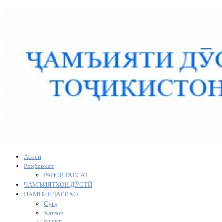
Асосӣ
Роҳбарият
РАИСИ РАЁСАТ
ҶАМЪИЯТҲОИ ДЎСТӢ
НАМОЯНДАГИҲО
Суғд
Хатлон
ВМКБ