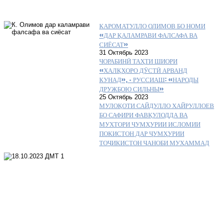
КАРОМАТУЛЛО ОЛИМОВ БО НОМИ
«ДАР ҚАЛАМРАВИ ФАЛСАФА ВА
СИЁСАТ»
31 Октябрь 2023
ЧОРАБИНӢ ТАҲТИ ШИОРИ
«ХАЛҚҲОРО ДӮСТӢ АРВАНД
КУНАД», – РУССИАШ: «НАРОДЫ
ДРУЖБОЮ СИЛЬНЫ»
25 Октябрь 2023
МУЛОҚОТИ САЙДУЛЛО ХАЙРУЛЛОЕВ
БО САФИРИ ФАВҚУЛОДДА ВА
МУХТОРИ ҶУМҲУРИИ ИСЛОМИИ
ПОКИСТОН ДАР ҶУМҲУРИИ
ТОҶИКИСТОН ҶАНОБИ МУҲАММАД