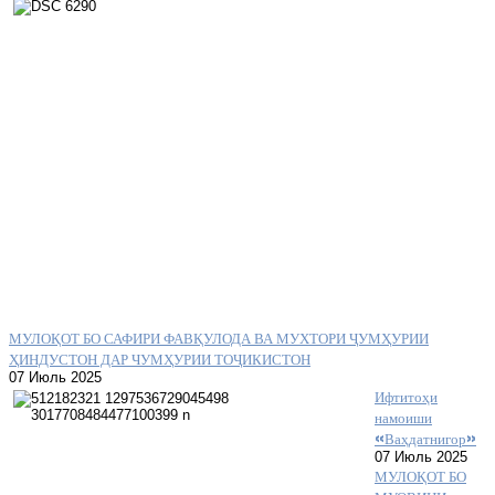
МУЛОҚОТ БО САФИРИ ФАВҚУЛОДА ВА МУХТОРИ ҶУМҲУРИИ
ҲИНДУСТОН ДАР ЧУМҲУРИИ ТОҶИКИСТОН
07 Июль 2025
Ифтитоҳи
намоиши
«Ваҳдатнигор»
07 Июль 2025
МУЛОҚОТ БО