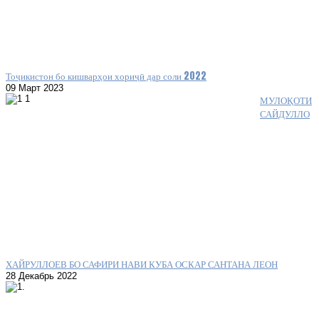
Тоҷикистон бо кишварҳои хориҷӣ дар соли 2022
09 Март 2023
МУЛОҚОТИ
САЙДУЛЛО
ХАЙРУЛЛОЕВ БО САФИРИ НАВИ КУБА ОСКАР САНТАНА ЛЕОН
28 Декабрь 2022