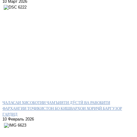
10 Март 2026
ҶАЛАСАИ ҲИСОБОТИИ ҶАМЪИЯТИ ДӮСТӢ ВА РАВОБИТИ
ФАРҲАНГИИ ТОҶИКИСТОН БО КИШВАРҲОИ ХОРИҶӢ БАРГУЗОР
ГАРДИД
10 Февраль 2026