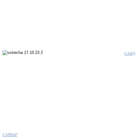
САИД
САРВАР