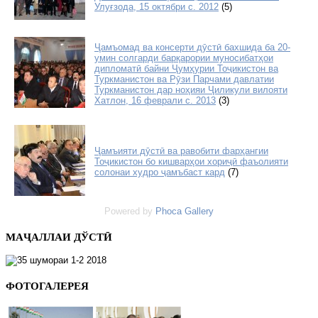
Улуғзода, 15 октябри с. 2012
(5)
Ҷамъомад ва консерти дӯстӣ бахшида ба 20-
умин солгарди барқарории муносибатҳои
дипломатӣ байни Ҷумҳурии Тоҷикистон ва
Туркманистон ва Рӯзи Парчами давлатии
Туркманистон дар ноҳияи Ҷиликули вилояти
Хатлон, 16 феврали с. 2013
(3)
Ҷамъияти дӯстӣ ва равобити фарҳангии
Тоҷикистон бо кишварҳои хориҷӣ фаъолияти
солонаи худро ҷамъбаст кард
(7)
Powered by
Phoca Gallery
МАҶАЛЛАИ ДЎСТӢ
ФОТОГАЛЕРЕЯ