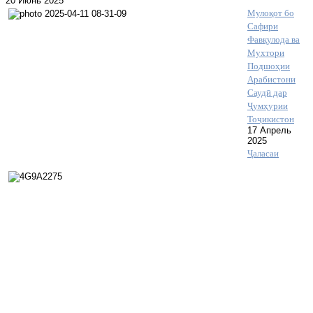
20 Июнь 2025
Мулоқот бо
Сафири
Фавқулода ва
Мухтори
Подшоҳии
Арабистони
Саудӣ дар
Ҷумҳурии
Тоҷикистон
17 Апрель
2025
Ҷаласаи