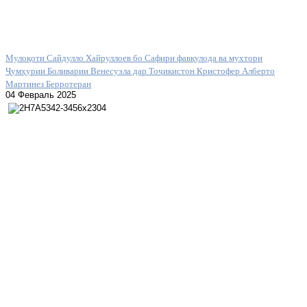
Мулоқоти Сайдулло Хайруллоев бо Сафири фавқулода ва мухтори
Ҷумҳурии Боливарии Венесуэла дар Тоҷикистон Кристофер Алберто
Мартинез Берротеран
04 Февраль 2025