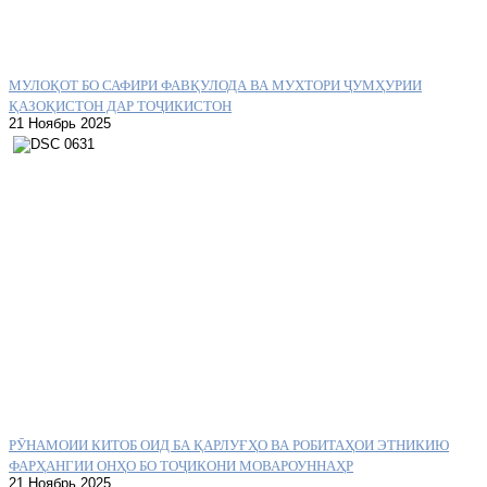
МУЛОҚОТ БО САФИРИ ФАВҚУЛОДА ВА МУХТОРИ ҶУМҲУРИИ
ҚАЗОҚИСТОН ДАР ТОҶИКИСТОН
21 Ноябрь 2025
РӮНАМОИИ КИТОБ ОИД БА ҚАРЛУҒҲО ВА РОБИТАҲОИ ЭТНИКИЮ
ФАРҲАНГИИ ОНҲО БО ТОҶИКОНИ МОВАРОУННАҲР
21 Ноябрь 2025