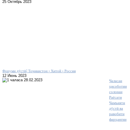
25 Октябрь 2023
Форуми дӯстӣ: Тоҷикистон – Хитой – Россия
12 Июнь 2023
Ҷаласаи
ҳисоботии
солонаи
Раёсати
Ҷамъияти
дӯстӣ ва
равобити
фарҳангии