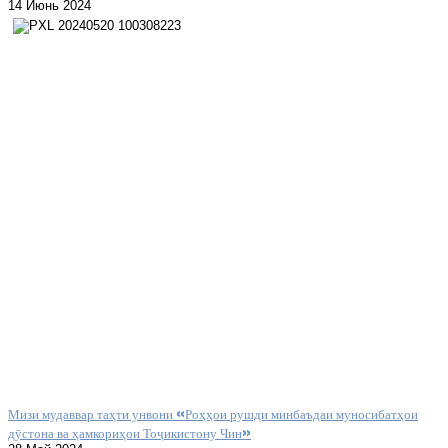
14 Июнь 2024
Мизи мудаввар таҳти унвони «Роҳҳои рушди минбаъдаи муносибатҳои
дӯстона ва ҳамкориҳои Тоҷикистону Чин»