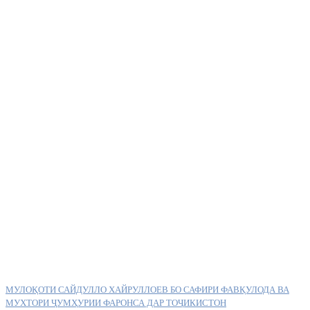
МУЛОҚОТИ САЙДУЛЛО ХАЙРУЛЛОЕВ БО САФИРИ ФАВҚУЛОДА ВА
МУХТОРИ ҶУМҲУРИИ ФАРОНСА ДАР ТОҶИКИСТОН