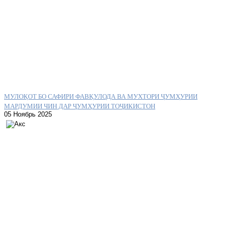
МУЛОҚОТ БО САФИРИ ФАВҚУЛОДА ВА МУХТОРИ ҶУМҲУРИИ
МАРДУМИИ ЧИН ДАР ҶУМҲУРИИ ТОҶИКИСТОН
05 Ноябрь 2025