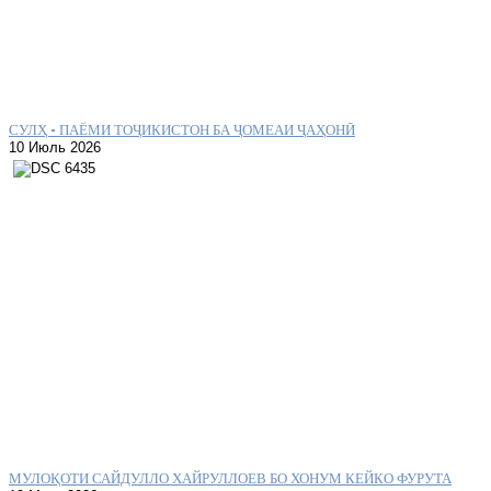
СУЛҲ – ПАЁМИ ТОҶИКИСТОН БА ҶОМЕАИ ҶАҲОНӢ
10 Июль 2026
МУЛОҚОТИ САЙДУЛЛО ХАЙРУЛЛОЕВ БО ХОНУМ КЕЙКО ФУРУТА