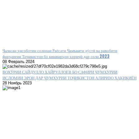
Ҷаласаи ҳисоботии солонаи Раёсати Ҷамъияти дӯстӣ ва равобити
фарҳангии Тоҷикистон бо кишварҳои хориҷӣ дар соли 2023
08 Февраль 2024
ВОХӮРИИ САЙДУЛЛО ХАЙРУЛЛОЕВ БО САФИРИ ҶУМҲУРИИ
ИСЛОМИИ ЭРОН ДАР ҶУМҲУРИИ ТОҶИКИСТОН АЛИРИЗО ҲАҚИҚИЁН
28 Ноябрь 2023