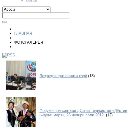
ГЛАВНАЯ
ФОТОГАЛЕРЕЯ
Лаҳзаҳои фаъолияти корӣ
(18)
Форуми ҷамъиятҳои дӯстии Тоҷикистон «Дӯстии
бидуни марз», 23 ноябри соли 2012.
(12)