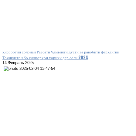
ҳисоботии солонаи Раёсати Ҷамъияти дўстӣ ва равобити фарҳангии
Тоҷикистон бо кишварҳои хориҷӣ дар соли 2024
14 Февраль 2025