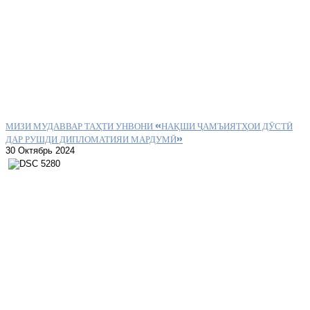
МИЗИ МУДАВВАР ТАҲТИ УНВОНИ «НАҚШИ ҶАМЪИЯТҲОИ ДӮСТӢ
ДАР РУШДИ ДИПЛОМАТИЯИ МАРДУМӢ»
30 Октябрь 2024