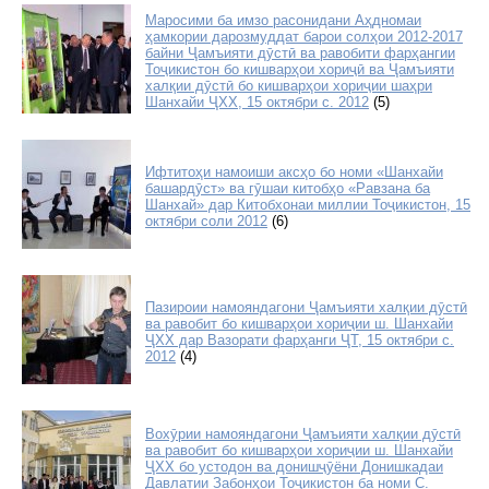
Маросими ба имзо расонидани Аҳдномаи
ҳамкории дарозмуддат барои солҳои 2012-2017
байни Ҷамъияти дӯстӣ ва равобити фарҳангии
Тоҷикистон бо кишварҳои хориҷӣ ва Ҷамъияти
халқии дӯстӣ бо кишварҳои хориҷии шаҳри
Шанхайи ҶХХ, 15 октябри с. 2012
(5)
Ифтитоҳи намоиши аксҳо бо номи «Шанхайи
башардӯст» ва гӯшаи китобҳо «Равзана ба
Шанхай» дар Китобхонаи миллии Тоҷикистон, 15
октябри соли 2012
(6)
Пазироии намояндагони Ҷамъияти халқии дӯстӣ
ва равобит бо кишварҳои хориҷии ш. Шанхайи
ҶХХ дар Вазорати фарҳанги ҶТ, 15 октябри с.
2012
(4)
Вохӯрии намояндагони Ҷамъияти халқии дӯстӣ
ва равобит бо кишварҳои хориҷии ш. Шанхайи
ҶХХ бо устодон ва донишҷӯёни Донишкадаи
Давлатии Забонҳои Тоҷикистон ба номи С.