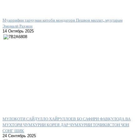
Муаррифии тарҷумаи китоби мондагори Пешвои миллат, муҳтарам
Эмомалӣ Раҳмон
14 Октябрь 2025
МУЛОҚОТИ САЙДУЛЛО ХАЙРУЛЛОЕВ БО САФИРИ ФАВҚУЛОДА ВА
МУХТОРИ ҶУМҲУРИИ КОРЕЯ ДАР ҶУМҲУРИИ ТОҶИКИСТОН ҶОН
СОНГ ШИК
24 Сентябрь 2025