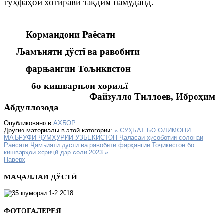
т
ӯҳ
фа
ҳ
ои хотирав
ӣ
та
қ
дим намуданд.
Кормандони Раёсати
Љ
амъияти дўстї ва равобити
фарњангии Тољикистон
бо кишварњои хориљї
Файзулло Тиллоев,
Ибро
ҳ
им
Абдуллозода
Опубликовано в
АХБОР
Другие материалы в этой категории:
« СУҲБАТ БО ОЛИМОНИ
МАЪРУФИ ҶУМҲУРИИ ӮЗБЕКИСТОН
Ҷаласаи ҳисоботии солонаи
Раёсати Ҷамъияти дӯстӣ ва равобити фарҳангии Тоҷикистон бо
кишварҳои хориҷӣ дар соли 2023 »
Наверх
МАҶАЛЛАИ ДЎСТӢ
ФОТОГАЛЕРЕЯ