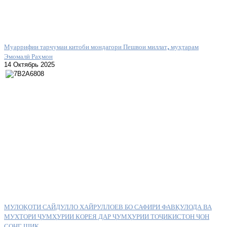
Муаррифии тарҷумаи китоби мондагори Пешвои миллат, муҳтарам
Эмомалӣ Раҳмон
14 Октябрь 2025
МУЛОҚОТИ САЙДУЛЛО ХАЙРУЛЛОЕВ БО САФИРИ ФАВҚУЛОДА ВА
МУХТОРИ ҶУМҲУРИИ КОРЕЯ ДАР ҶУМҲУРИИ ТОҶИКИСТОН ҶОН
СОНГ ШИК