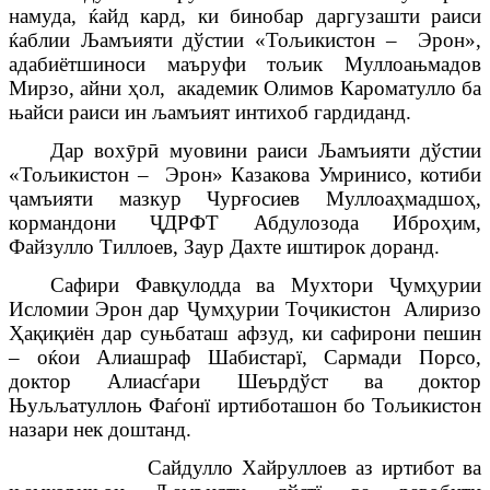
намуда, ќайд кард, ки бинобар даргузашти раиси
ќаблии Љамъияти дўстии «Тољикистон – Эрон»,
адабиётшиноси маъруфи тољик Муллоањмадов
Мирзо, айни
ҳ
ол
, академик Олимов Кароматулло ба
њайси раиси ин љамъият интихоб гардиданд.
Дар вох
ӯ
р
ӣ
муовини раиси Љамъияти дўстии
«Тољикистон – Эрон» Казакова Умринисо, котиби
ҷ
амъияти
мазкур Чур
ғ
осиев Муллоа
ҳ
мадшо
ҳ
,
кормандони
Ҷ
ДРФТ
Абдулозода
Ибро
ҳ
им
,
Файзулло
Тиллоев
,
Заур
Дахте
иштирок
до
ранд.
Сафири Фав
қ
улодда ва Мухтори
Ҷ
ум
ҳ
урии
Исломии Эрон дар
Ҷ
ум
ҳ
урии То
ҷ
икистон Алиризо
Ҳ
а
қ
и
қ
иён дар суњбаташ афзуд, ки сафирони пешин
– оќои Алиашраф Шабистарї, Сармади Порсо,
доктор Алиасѓари Шеърдўст ва доктор
Њуљљатуллоњ Фаѓонї иртиботашон бо Тољикистон
назари нек доштанд.
Сайдулло Хайруллоев аз иртибот ва