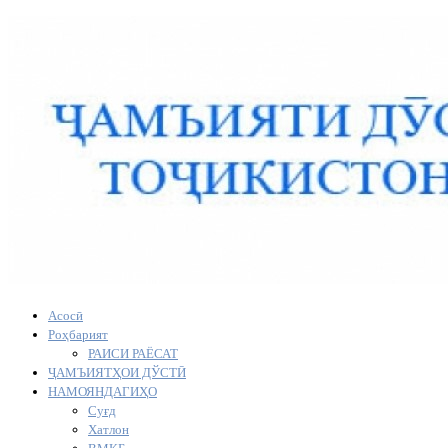
Асосӣ
Роҳбарият
РАИСИ РАЁСАТ
ҶАМЪИЯТҲОИ ДЎСТӢ
НАМОЯНДАГИҲО
Суғд
Хатлон
ВМКБ