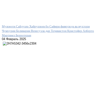
Мулоқоти Сайдулло Хайруллоев бо Сафири фавқулода ва мухтори
Ҷумҳурии Боливарии Венесуэла дар Тоҷикистон Кристофер Алберто
Мартинез Берротеран
04 Февраль 2025