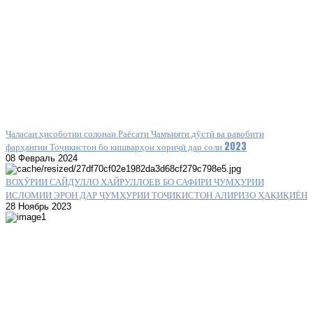
Ҷаласаи ҳисоботии солонаи Раёсати Ҷамъияти дӯстӣ ва равобити
фарҳангии Тоҷикистон бо кишварҳои хориҷӣ дар соли 2023
08 Февраль 2024
ВОХӮРИИ САЙДУЛЛО ХАЙРУЛЛОЕВ БО САФИРИ ҶУМҲУРИИ
ИСЛОМИИ ЭРОН ДАР ҶУМҲУРИИ ТОҶИКИСТОН АЛИРИЗО ҲАҚИҚИЁН
28 Ноябрь 2023