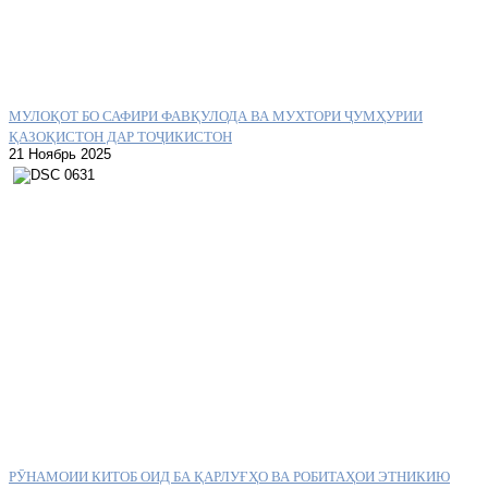
МУЛОҚОТ БО САФИРИ ФАВҚУЛОДА ВА МУХТОРИ ҶУМҲУРИИ
ҚАЗОҚИСТОН ДАР ТОҶИКИСТОН
21 Ноябрь 2025
РӮНАМОИИ КИТОБ ОИД БА ҚАРЛУҒҲО ВА РОБИТАҲОИ ЭТНИКИЮ