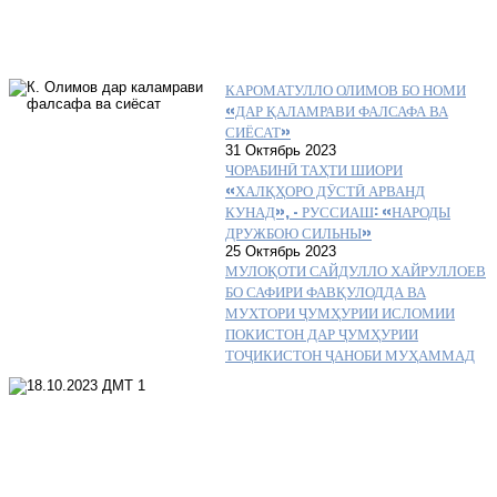
КАРОМАТУЛЛО ОЛИМОВ БО НОМИ
«ДАР ҚАЛАМРАВИ ФАЛСАФА ВА
СИЁСАТ»
31 Октябрь 2023
ЧОРАБИНӢ ТАҲТИ ШИОРИ
«ХАЛҚҲОРО ДӮСТӢ АРВАНД
КУНАД», – РУССИАШ: «НАРОДЫ
ДРУЖБОЮ СИЛЬНЫ»
25 Октябрь 2023
МУЛОҚОТИ САЙДУЛЛО ХАЙРУЛЛОЕВ
БО САФИРИ ФАВҚУЛОДДА ВА
МУХТОРИ ҶУМҲУРИИ ИСЛОМИИ
ПОКИСТОН ДАР ҶУМҲУРИИ
ТОҶИКИСТОН ҶАНОБИ МУҲАММАД