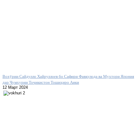
Вохӯрии Сайдулло Хайруллоев бо Сафири Фавқулода ва Мухтори Япония
дар Ҷумҳурии Тоҷикистон Тошиҳиро Аики
12 Март 2024