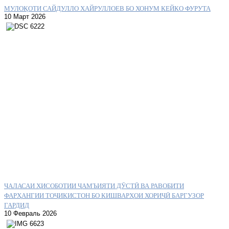
МУЛОҚОТИ САЙДУЛЛО ХАЙРУЛЛОЕВ БО ХОНУМ КЕЙКО ФУРУТА
10 Март 2026
ҶАЛАСАИ ҲИСОБОТИИ ҶАМЪИЯТИ ДӮСТӢ ВА РАВОБИТИ
ФАРҲАНГИИ ТОҶИКИСТОН БО КИШВАРҲОИ ХОРИҶӢ БАРГУЗОР
ГАРДИД
10 Февраль 2026