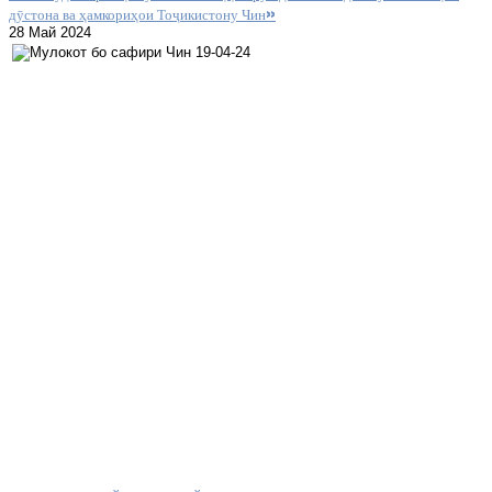
дӯстона ва ҳамкориҳои Тоҷикистону Чин»
28 Май 2024