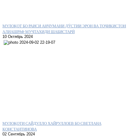
МУЛОҚОТ БО РАИСИ АНҶУМАНИ ДӮСТИИ ЭРОН ВА ТОҶИКИСТОН
АЛИАШРАФ МУҶТАҲИДИ ШАБИСТАРӢ
10 Октябрь 2024
МУЛОҚОТИ САЙДУЛЛО ХАЙРУЛЛОЕВ БО СВЕТЛАНА
КОНСТАНТИНОВА
02 Сентябрь 2024