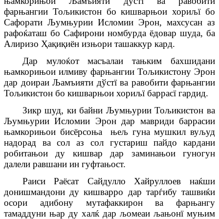
њамкорињои Љамъияти дўстї ва равобити
фарњангии Тољикистон бо кишварњои хориљї бо
Сафорати Љумњурии Исломии Эрон, махсусан аз
рафоќаташ бо Сафирони номбурда ёдовар шуда, ба
Алиризо
Ҳ
а
қ
и
қ
иён изњори ташаккур кард.
Дар мулоќот масъалаи тањким бахшидани
њамкорињои илмиву фарњангии Тољикистону Эрон
дар доираи
Љамъияти дўстї ва равобити фарњангии
Тољикистон бо кишварњои хориљї
баррасї гардид.
Зикр шуд, ки байни Љумњурии Тољикистон ва
Љумњурии Исломии Эрон дар мавриди баррасии
њамкорињои бисёрсоња њељ гуна мушкил вуљуд
надорад ва сол аз сол густариш пайдо кардани
робитањои ду кишвар дар заминањои гуногун
далели равшани ин гуфтањост.
Раиси Раёсат Сайдулло Хайруллоев наќши
донишмандони ду кишварро дар тарѓибу ташвиќи
осори адибону мутафаккирон ва фарњангу
тамаддуни њар ду халќ дар љомеаи љањонї муњим