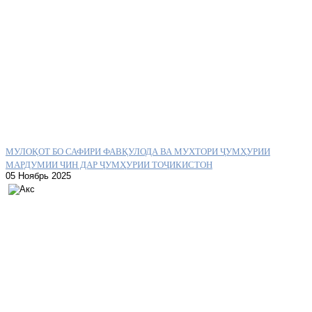
МУЛОҚОТ БО САФИРИ ФАВҚУЛОДА ВА МУХТОРИ ҶУМҲУРИИ
МАРДУМИИ ЧИН ДАР ҶУМҲУРИИ ТОҶИКИСТОН
05 Ноябрь 2025