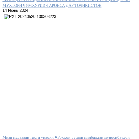
МУХТОРИ ҶУМҲУРИИ ФАРОНСА ДАР ТОҶИКИСТОН
14 Июнь 2024
Мизи мудаввар таҳти унвони «Роҳҳои рушди минбаъдаи муносибатҳои