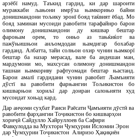
арзёбї намуд. Таъкид гардид, ки дар шароити
мураккаби љањони имрўза њамкорињо байни
донишмандони тољику эронї бояд таќвият ёбад. Мо
бояд заминаи мусоиди равобити тарафайнро барои
олимону донишмандони ду кишвар бештар
фароњам орем, то онњо аз тањќиќот ва
пажўњишњои анљомдодаи њамдигар бохабар
гарданд. Албатта, тайи солњои охир чунин њамкорї
бештар ба назар мерасад, вале ба андешаи ман,
мардумони мо, махсусан олимону донишмандон
ташнаи њамкориву рафтуомади бештар њастанд.
Барои амалї гардидани чунин равобит Љамъияти
дўстї ва равобити фарњангии Тољикистон бо
кишварњои хориљї дар доираи салоњияти худ
мусоидат хоњад кард.
Дар ан
ҷ
оми су
ҳ
бат Раиси Раёсати
Ҷ
амъияти д
ӯ
ст
ӣ
ва
равобити фар
ҳ
ангии То
ҷ
икистон бо кишвар
ҳ
ои
хори
ҷӣ
Сайдулло Хайруллоев ба Сафири
Фав
қ
улодда ва Мухтори
Ҷ
ум
ҳ
урии Исломии Эрон
дар
Ҷ
ум
ҳ
урии То
ҷ
икистон Алиризо
Ҳ
а
қ
и
қ
иён