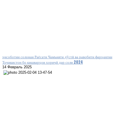
ҳисоботии солонаи Раёсати Ҷамъияти дўстӣ ва равобити фарҳангии
Тоҷикистон бо кишварҳои хориҷӣ дар соли 2024
14 Февраль 2025