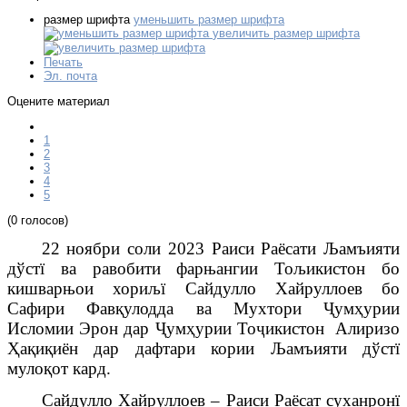
размер шрифта
уменьшить размер шрифта
увеличить размер шрифта
Печать
Эл. почта
Оцените материал
1
2
3
4
5
(0 голосов)
22 ноябри соли 2023 Раиси
Раёсати Љамъияти
дўстї ва равобити фарњангии Тољикистон бо
кишварњои хориљї Сайдулло Хайруллоев бо
Сафири Фав
қ
улодда ва Мухтори
Ҷ
ум
ҳ
урии
Исломии Эрон дар
Ҷ
ум
ҳ
урии То
ҷ
икистон Алиризо
Ҳ
а
қ
и
қ
иён дар дафтари кории Љамъияти дўстї
муло
қ
от кард.
Сайдулло Хайруллоев – Раиси Раёсат суханронї