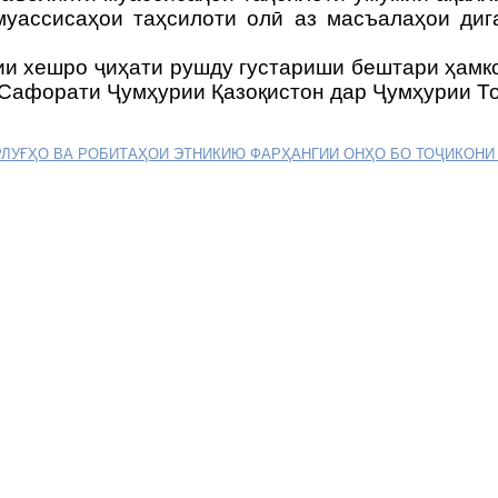
уассисаҳои таҳсилоти олӣ аз масъалаҳои диг
и хешро ҷиҳати рушду густариши бештари ҳамко
 Сафорати Ҷумҳурии Қазоқистон дар Ҷумҳурии То
АРЛУҒҲО ВА РОБИТАҲОИ ЭТНИКИЮ ФАРҲАНГИИ ОНҲО БО ТОҶИКОН