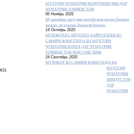
МУХТОРИ ҶУМҲУРИИ МАРДУМИИ ЧИН ДАР
ҶУМҲУРИИ ТОҶИКИСТОН
05 Ноябрь 2025
Муаррифии тарҷумаи китоби мондагори Пешвои
миллат, муҳтарам Эмомалӣ Раҳмон
14 Октябрь 2025
МУЛОҚОТИ САЙДУЛЛО ХАЙРУЛЛОЕВ БО
САФИРИ ФАВҚУЛОДА ВА МУХТОРИ
ҶУМҲУРИИ КОРЕЯ ДАР ҶУМҲУРИИ
ТОҶИКИСТОН ҶОН СОНГ ШИК
24 Сентябрь 2025
МУЛОҚОТ БО САФИРИ ФАВҚУЛОДА ВА
МУХТОРИ
ҶУМҲУРИИ
ҲИНДУСТОН
ДАР
ЧУМҲУРИИ