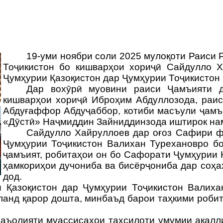
19-уми ноябри соли 2025 мулоқоти Раиси 
Тоҷикистон бо кишварҳои хориҷӣ Сайдулло 
Ҷумҳурии Қазоқистон дар Ҷумҳурии Тоҷикистон
Дар вохӯрӣ муовини раиси Ҷамъияти д
кишварҳои хориҷӣ Иброҳим Абдуллозода, раис
Абдуғаффор Абдуҷаббор, котиби масъули ҷамъ
«Дӯстӣ» Наҷмиддин Зайниддинзода иштирок на
Сайдулло Хайруллоев дар оғоз Сафири ф
Ҷумҳурии Тоҷикистон
Валихан Турехановро
бо
ҷамъият, робитаҳои он бо Сафорати Ҷумҳурии 
ҳамкориҳои дучониба ва бисёрҷониба дар соҳа
дод.
 Қазоқистон дар Ҷумҳурии Тоҷикистон
Валиха
ланд қарор дошта, минбаъд барои таҳкими роби
аъолияти муассисаҳои таҳсилоти умумии ақалли