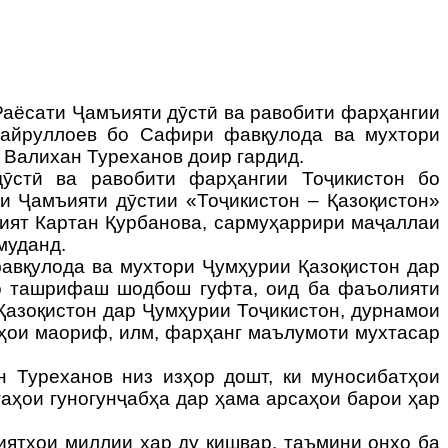
Раёсати Ҷамъияти дӯстӣ ва равобити фарҳангии
Хайруллоев бо Сафири фавқулода ва мухтори
Валихан Туреханов
доир гардид.
ӯстӣ ва равобити фарҳангии Тоҷикистон бо
и Ҷамъияти дӯстии «Тоҷикистон – Қазоқистон»
ият Картан Қурбанова, сармуҳаррири маҷаллаи
муданд.
авқулода ва мухтори Ҷумҳурии Қазоқистон дар
 ташрифаш шодбош гуфта, оид ба фаъолияти
Қазоқистон дар Ҷумҳурии Тоҷикистон,
дурнамои
ҳои маориф, илм, фарҳанг маълумоти мухтасар
н Туреханов низ изҳор дошт, ки муносибатҳои
таҳои гуногунҷабҳа дар ҳама арсаҳои барои ҳар
ятҳои миллии ҳар ду кишвар, таъмини онҳо ба