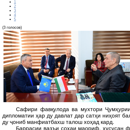
1
2
3
4
5
(3 голосов)
Сафири фавқулода ва мухтори Ҷумҳурии
дипломатии ҳар ду давлат дар сатҳи ниҳоят ба
ду ҷониб манфиатбахш талош хоҳад кард.
Баррасии вазъи соҳаи маориф, хусусан ф