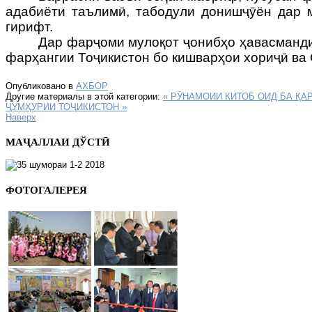
адабиёти таълимӣ, табодули донишҷӯён дар м
гирифт.
Дар фарҷоми мулоқот ҷонибҳо ҳавасманди
фарҳангии Тоҷикистон бо кишварҳои хориҷӣ ва
Опубликовано в
АХБОР
Другие материалы в этой категории:
« РӮНАМОИИ КИТОБ ОИД БА Қ
ҶУМҲУРИИ ТОҶИКИСТОН »
Наверх
МАҶАЛЛАИ ДЎСТӢ
ФОТОГАЛЕРЕЯ