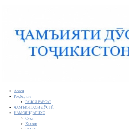
Асосӣ
Роҳбарият
РАИСИ РАЁСАТ
ҶАМЪИЯТҲОИ ДЎСТӢ
НАМОЯНДАГИҲО
Суғд
Хатлон
ВМКБ