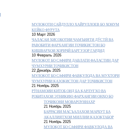
Ӣ
МУЛОҚОТИ САЙДУЛЛО ХАЙРУЛЛОЕВ БО ХОНУМ
КЕЙКО ФУРУТА
10 Март 2026
ҶАЛАСАИ ҲИСОБОТИИ ҶАМЪИЯТИ ДӮСТӢ ВА
РАВОБИТИ ФАРҲАНГИИ ТОҶИКИСТОН БО
КИШВАРҲОИ ХОРИҶӢ БАРГУЗОР ГАРДИД
10 Февраль 2026
МУЛОҚОТ БО САФИРИ ДАВЛАТИ ФАЛАСТИН ДАР
ҶУМҲУРИИ ТОҶИКИСТОН
22 Декабрь 2025
МУЛОҚОТ БО САФИРИ ФАВҚУЛОДА ВА МУХТОРИ
ҶУМҲУРИИ ҚАЗОҚИСТОН ДАР ТОҶИКИСТОН
21 Ноябрь 2025
РӮНАМОИИ КИТОБ ОИД БА ҚАРЛУҒҲО ВА
РОБИТАҲОИ ЭТНИКИЮ ФАРҲАНГИИ ОНҲО БО
ТОҶИКОНИ МОВАРОУННАҲР
21 Ноябрь 2025
БАРРАСИИ МАСЪАЛАҲОИ МАРБУТ БА
АҚАЛЛИЯТҲОИ МИЛЛИИ ҚАЗОҚТАБОР
21 Ноябрь 2025
МУЛОҚОТ БО САФИРИ ФАВҚУЛОДА ВА