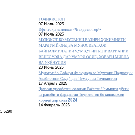
ТОҶИКИСТОН
07 Июль 2025
Ифтитоҳи намоиши «Ваҳдатнигор»
07 Июль 2025
МУЛОҚОТ БО МУОВИНИ ВАЗИРИ ҲОКИМИЯТИ
МАРДУМӢ ОИД БА МУНОСИБАТҲОИ
БАЙНАЛМИЛАЛИИ ҶУМҲУРИИ БОЛИВАРИАНИИ
ВЕНЕСУЭЛА ДАР УМУРИ ОСИЁ, ХОВАРИ МИЁНА
ВА УҚЁНУСИЯ
20 Июнь 2025
Мулоқот бо Сафири Фавқулода ва Мухтори Подшоҳии
Арабистони Саудӣ дар Ҷумҳурии Тоҷикистон
17 Апрель 2025
Ҷаласаи ҳисоботии солонаи Раёсати Ҷамъияти дўстӣ
ва равобити фарҳангии Тоҷикистон бо кишварҳои
хориҷӣ дар соли 2024
14 Февраль 2025