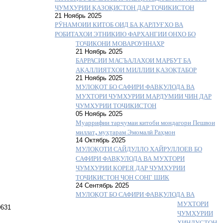
ҶУМҲУРИИ ҚАЗОҚИСТОН ДАР ТОҶИКИСТОН
21 Ноябрь 2025
РӮНАМОИИ КИТОБ ОИД БА ҚАРЛУҒҲО ВА
РОБИТАҲОИ ЭТНИКИЮ ФАРҲАНГИИ ОНҲО БО
ТОҶИКОНИ МОВАРОУННАҲР
21 Ноябрь 2025
БАРРАСИИ МАСЪАЛАҲОИ МАРБУТ БА
АҚАЛЛИЯТҲОИ МИЛЛИИ ҚАЗОҚТАБОР
21 Ноябрь 2025
МУЛОҚОТ БО САФИРИ ФАВҚУЛОДА ВА
МУХТОРИ ҶУМҲУРИИ МАРДУМИИ ЧИН ДАР
ҶУМҲУРИИ ТОҶИКИСТОН
05 Ноябрь 2025
Муаррифии тарҷумаи китоби мондагори Пешвои
миллат, муҳтарам Эмомалӣ Раҳмон
14 Октябрь 2025
МУЛОҚОТИ САЙДУЛЛО ХАЙРУЛЛОЕВ БО
САФИРИ ФАВҚУЛОДА ВА МУХТОРИ
ҶУМҲУРИИ КОРЕЯ ДАР ҶУМҲУРИИ
ТОҶИКИСТОН ҶОН СОНГ ШИК
24 Сентябрь 2025
МУЛОҚОТ БО САФИРИ ФАВҚУЛОДА ВА
МУХТОРИ
ҶУМҲУРИИ
ҲИНДУСТОН