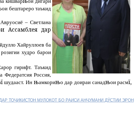
њ
ва кишвар
ои дигари
њ
ои бештареро таъкид
 Авруосиё – Светлана
ои Ассамблея дар
йдулло Хайруллоев ба
 розигии худро барои
ќ
арор гирифт. Таъкид
ва Федератсия Россия,
ї
њ
њ
њ
ї,
з
шудааст. Ин
амкори
о дар доираи санад
ои расм
 ДАР ТОҶИКИСТОН
МУЛОҚОТ БО РАИСИ АНҶУМАНИ ДӮСТИИ ЭРОН