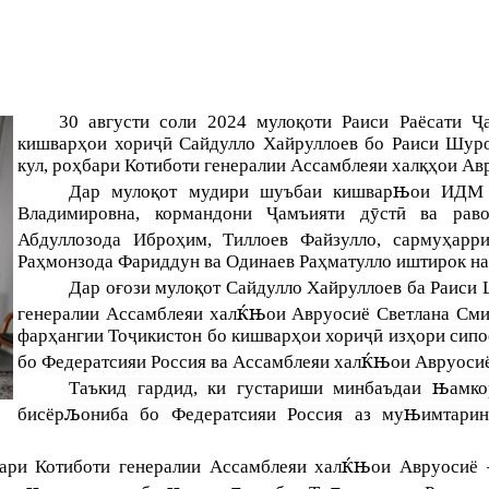
30 августи соли 2024 мулоқоти Раиси Раёсати Ҷ
кишварҳои хориҷӣ Сайдулло Хайруллоев бо Раиси Шур
кул, роҳ
бари Котиботи генералии Ассамблеяи халқҳ
ои Ав
њ
Дар мулоқот мудири шуъбаи кишвар
ои ИДМ 
Владимировна, кормандони Ҷамъияти дӯстӣ ва рав
Абдуллозода Иброҳим, Тиллоев Файзулло, сармуҳар
Раҳмонзода Фариддун ва Одинаев Раҳматулло иштирок на
Дар оғози мулоқот
Сайдулло Хайруллоев
ба
Раиси 
ќњ
генералии Ассамблеяи хал
ои Авруосиё Светлана См
фарҳангии Тоҷикистон бо кишварҳои хориҷӣ
изҳори сипо
ќњ
бо Федератсияи Россия ва
Ассамблеяи хал
ои Авруоси
њ
Таъкид гардид, ки густариши минбаъдаи
амко
љ
њ
бисёр
ониба бо Федератсияи Россия аз му
имтарин
ќњ
ари Котиботи генералии Ассамблеяи хал
ои Авруосиё 