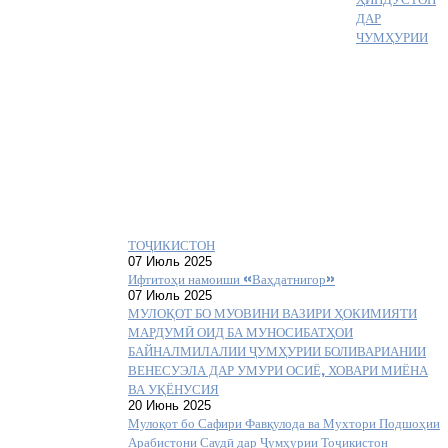
ДАР
ЧУМҲУРИИ
ТОҶИКИСТОН
07 Июль 2025
Ифтитоҳи намоиши «Ваҳдатнигор»
07 Июль 2025
МУЛОҚОТ БО МУОВИНИ ВАЗИРИ ҲОКИМИЯТИ
МАРДУМӢ ОИД БА МУНОСИБАТҲОИ
БАЙНАЛМИЛАЛИИ ҶУМҲУРИИ БОЛИВАРИАНИИ
ВЕНЕСУЭЛА ДАР УМУРИ ОСИЁ, ХОВАРИ МИЁНА
ВА УҚЁНУСИЯ
20 Июнь 2025
Мулоқот бо Сафири Фавқулода ва Мухтори Подшоҳии
Арабистони Саудӣ дар Ҷумҳурии Тоҷикистон