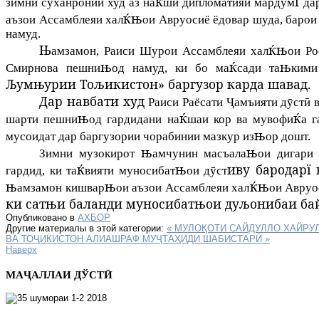
ќ
ї
зимни суханронии худ аз на
ши дипломатияи мардум
дар
ќњ
аъзои Ассамблеяи хал
ои Авруосиё ёдовар шуда, барои
намуд.
Њ
ќњ
амзамон, Раиси Шурои Ассамблеяи хал
ои Ро
њ
ќ
њ
Смирнова пешни
од намуд, ки бо ма
сади та
кими
Љумњурии Тољикистон» баргузор карда шавад.
Дар навбати худ
Раиси Раёсати Ҷамъияти дӯстӣ 
њ
ќ
ќ
шарти пешни
од гардидани на
шаи кор ва мувофи
а 
њ
мусоидат дар баргузории чорабинии мазкур из
ор дошт.
њ
њ
Зимни музокирот
амчунин масъала
ои дигари
ќ
њ
иву бародарї
гардид, ки та
вияти муносибат
ои дӯст
њ
њ
ќњ
амзамон кишвар
ои аъзои
Ассамблеяи хал
ои Авруо
ки сатњи баланди муносибатњои дуљонибаи бай
Опубликовано в
АХБОР
Другие материалы в этой категории:
« МУЛОҚОТИ САЙДУЛЛО ХАЙРУ
ВА ТОҶИКИСТОН АЛИАШРАФ МУҶТАҲИДИ ШАБИСТАРӢ »
Наверх
МАҶАЛЛАИ ДЎСТӢ