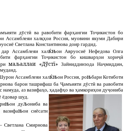
амъияти дӯстӣ ва равобити фарҳангии Тоҷикистон бо
ои Ассамблеяи халқҳ
ои Россия, муовини якуми Дабири
руосиё Светлана Константинова доир гардид.
ќњ
дар Ассамблеяи хал
ои Авруосиё Нефедова Олга
обити фарҳангии Тоҷикистон бо кишварҳои хориҷӣ
маљаллаи «Дўстї»
рири
Зайниддинзода Наҷмиддин,
муданд.
ќњ
њ
Шурои Ассамблеяи хал
ои Россия, ро
бари Котиботи
ирнова
барои ташрифаш ба
Ҷамъияти дӯстӣ ва равобити
с намуда, аз вазифаҳо, ҳадафҳо ва ҳамкориҳои дуҷониба
ё
ёдовар шуд.
њ
љ
ри
ои ду
ониба ва
њ
 вазифа
ои сиёсати
– Светлана Смирнова