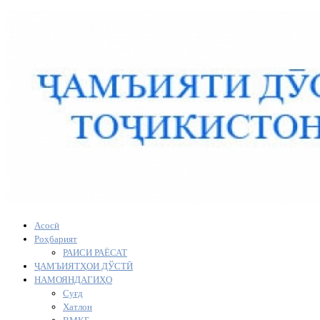
Асосӣ
Роҳбарият
РАИСИ РАЁСАТ
ҶАМЪИЯТҲОИ ДЎСТӢ
НАМОЯНДАГИҲО
Суғд
Хатлон
ВМКБ