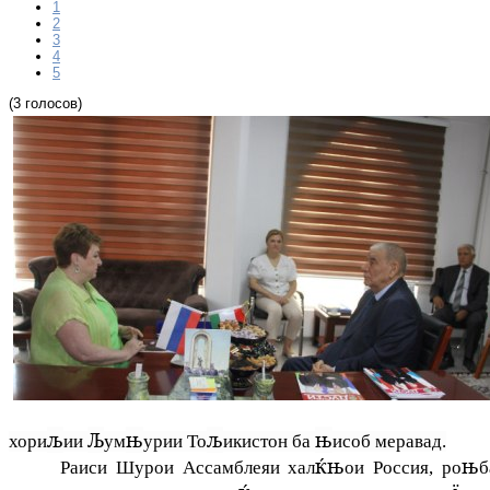
1
2
3
4
5
(3 голосов)
љ
Љ
њ
љ
њ
хори
ии
ум
урии То
икистон ба
исоб меравад.
ќњ
њ
Раиси Шурои Ассамблеяи хал
ои Россия, ро
б