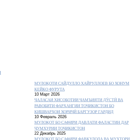
Ӣ
МУЛОҚОТИ САЙДУЛЛО ХАЙРУЛЛОЕВ БО ХОНУМ
КЕЙКО ФУРУТА
10 Март 2026
ҶАЛАСАИ ҲИСОБОТИИ ҶАМЪИЯТИ ДӮСТӢ ВА
РАВОБИТИ ФАРҲАНГИИ ТОҶИКИСТОН БО
КИШВАРҲОИ ХОРИҶӢ БАРГУЗОР ГАРДИД
10 Февраль 2026
МУЛОҚОТ БО САФИРИ ДАВЛАТИ ФАЛАСТИН ДАР
ҶУМҲУРИИ ТОҶИКИСТОН
22 Декабрь 2025
МУЛОҚОТ БО САФИРИ ФАВҚУЛОДА ВА МУХТОРИ