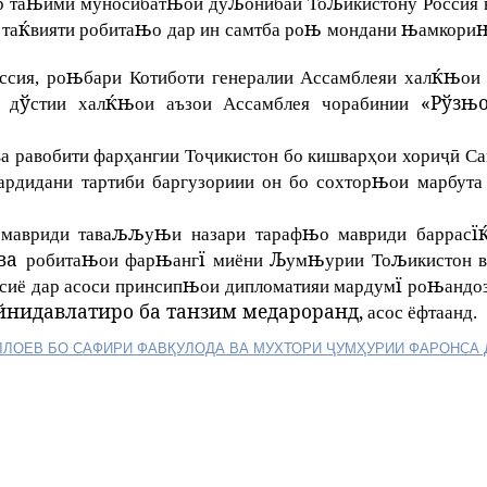
њ
њ
љ
љ
 та
ими муносибат
ои ду
онибаи То
икистону Россия 
ќ
њ
њ
њ
 та
вияти робита
о дар ин самтба ро
мондани
амкори
њ
ќњ
ссия, ро
бари Котиботи генералии Ассамблеяи хал
ои
ў
ќњ
«Рўзњ
 д
стии хал
ои аъзои Ассамблея чорабинии
ва равобити фарҳангии Тоҷикистон бо кишварҳои хориҷӣ Са
њ
гардидани тартиби баргузориии он бо сохтор
ои марбута
љљ
њ
њ
ї
 мавриди тава
у
и назари тараф
о мавриди баррас
 ва
њ
њ
ї
Љ
њ
љ
робита
ои фар
анг
миёни
ум
урии То
икистон 
њ
ї
њ
сиё
дар асоси принсип
ои дипломатияи мардум
ро
андо
нидавлатиро ба танзим медароранд,
асос ёфтаанд.
ЛЛОЕВ БО САФИРИ ФАВҚУЛОДА ВА МУХТОРИ ҶУМҲУРИИ ФАРОНСА