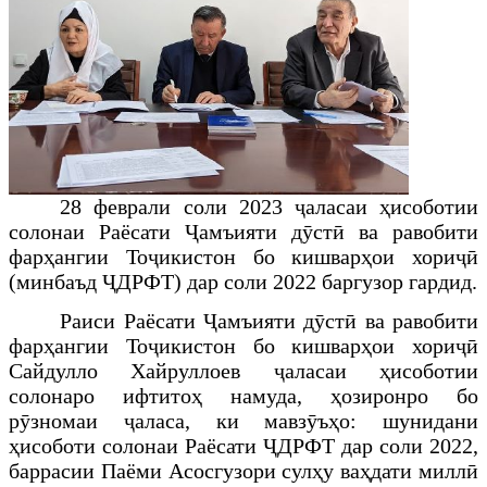
28 феврали соли 2023
ҷаласаи ҳисоботии
солонаи Раёсати Ҷамъияти дӯстӣ ва равобити
фарҳангии Тоҷикистон бо кишварҳои хориҷӣ
(минбаъд ҶДРФТ) дар соли 2022 баргузор гардид.
Раиси Раёсати Ҷамъияти дӯстӣ ва равобити
фарҳангии Тоҷикистон бо кишварҳои хориҷӣ
Сайдулло Хайруллоев ҷаласаи ҳисоботии
солонаро ифтитоҳ намуда, ҳозиронро бо
рӯзномаи ҷаласа, ки мавзӯъҳо: шунидани
ҳисоботи солонаи Раёсати ҶДРФТ дар соли 2022,
баррасии Паёми Асосгузори сулҳу ваҳдати миллӣ