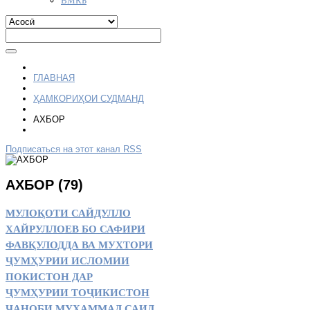
ГЛАВНАЯ
ҲАМКОРИҲОИ СУДМАНД
АХБОР
Подписаться на этот канал RSS
АХБОР (79)
МУЛОҚОТИ САЙДУЛЛО
ХАЙРУЛЛОЕВ БО САФИРИ
ФАВҚУЛОДДА ВА МУХТОРИ
ҶУМҲУРИИ ИСЛОМИИ
ПОКИСТОН ДАР
ҶУМҲУРИИ ТОҶИКИСТОН
ҶАНОБИ МУҲАММАД САИД