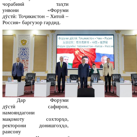
чорабинӣ таҳти
унвони
«
Форуми
д
ӯ
ст
ӣ
:
То
ҷ
икистон
– Хитой –
Россия
»
баргузор гардид.
Дар Форуми
ӯ
ӣ
д
ст
сафирон,
намояндагони
қ
ҳ
ма
омоту
сохтор
о
,
ҳҳ
ректорони донишго
о
,
раисону