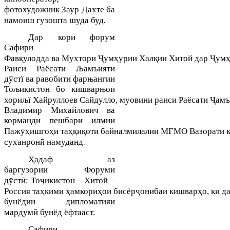
фотохудожник Заур Дахте ба
намоиш гузошта шуда буд.
Дар кори форум
Сафири
қ
Ҷ
ҳ
қи
Ҷ
Фав
улодда
ва
Мухтори
ум
урии
Хал
и
Хитой
дар
ум
Р
аиси
Раёсати Љамъияти
дўстї ва равобити фарњангии
Тољикистон бо кишварњои
Ҷ
хориљї
Хайруллоев
Сайдулло
,
муовини
раиси
Раёсати
амъ
Владимир Михайлович ва
корманди пешбари илмии
ӯҳ
ҳ
ҳқ
қ
Паж
ишго
и
та
и
оти
байналмилалии
МГМО
Вазорати
ӣ намуданд.
суханрон
Ҳ
адаф
аз
баргузории
Форуми
ӯ
ӣ
ҷ
д
ст
:
То
икистон
– Хитой –
ҳ
ҳ
ҳ
ҷ
ҳ
Россия
та
кими
амкори
ои
бисёр
онибаи
кишвар
о
,
ки
д
бунёдии дипломатияи
ӣ
мардум
бунёд
ёфтааст
.
Сафири