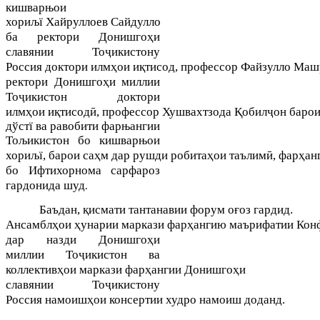
кишварњои
хориљї
Хайруллоев
Сайдулло
ҳи
ба ректори
Донишго
славянии Тоҷикистону
Россия
ҳ
қ
доктори
илм
ои
и
тисод
,
профессор
Файзулло
Маш
ректори Донишгоҳи миллии
Тоҷикистон
доктори
ҳ
қ
ӣ
Қ
ҷ
илм
ои
и
тисод
,
профессор
Хушвахтзода
обил
он
баро
дўстї ва равобити фарњангии
Тољикистон бо кишварњои
ҳ
ҳ
ӣ
ҳ
хориљї
,
барои
са
м
дар
рушди
робита
ои
таълим
,
фар
ан
бо Ифтихорнома сарфароз
гардонида шуд.
қ
ғ
Баъдан,
исмати
тантанавии
форум
о
оз
гардид
.
ҳ
ҳ
ҳ
А
нсамбл
ои
унарии
маркази
фар
ангию
маърифатии
Ко
н
ҳи
дар назди Донишго
миллии
ҷикистон
То
ва
ҳ
ҳ
ҳи
коллектив
ои
маркази
фар
ангии
Донишго
славянии Тоҷикистону
Россия
ҳ
намоиш
ои
консертии
худро
намоиш
доданд
.