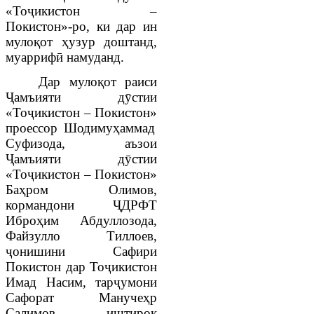
«Тоҷикистон –
Покистон»-
ро, ки дар ин
мулоқот ҳузур доштанд,
муаррифӣ намуданд.
Дар мулоқот раиси
Ҷамъияти дӯстии
«Тоҷикистон – Покистон»
проессор Шодимуҳаммад
Суфизода, аъзои
Ҷамъияти дӯстии
«Тоҷикистон – Покистон»
Баҳром Олимов,
кормандони ҶДРФТ
Иброҳим Абдуллозода,
Файзулло Тиллоев,
ҷонишини Сафири
Покистон дар Тоҷикистон
Имад Насим, тарҷумони
Сафорат Манучеҳр
Салимов иштирок