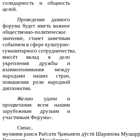
солидарность и общность
целей
.
Проведение данного
форума будет иметь важное
общественно-политическое
значение, станет заметным
событием
в сфере
культурно-
гуманитарно
го
сотрудничеств
а
,
внесёт вклад в дело
укрепления дружбы и
взаимопонимания между
народами наших стран
,
повышения роли народной
дипломатии
.
Желаю удачи и
процветания всем нашим
зарубежным друзьям и
участникам Форума
»
.
Сипас,
муовини
раиси
Раёсати
Ҷ
амъияти
д
ӯ
ст
ӣ
Шарипова
Мушарр