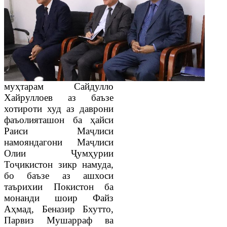
муҳтарам Сайдулло
Хайруллоев аз баъзе
хотироти худ аз даврони
фаъолияташон ба ҳайси
Раиси Маҷлиси
намояндагони Маҷлиси
Олии Ҷумҳурии
Тоҷикистон зикр намуда,
бо баъзе аз ашхоси
таърихии Покистон ба
монанди шоир Файз
Аҳмад, Беназир Бхутто,
Парвиз Мушарраф ва