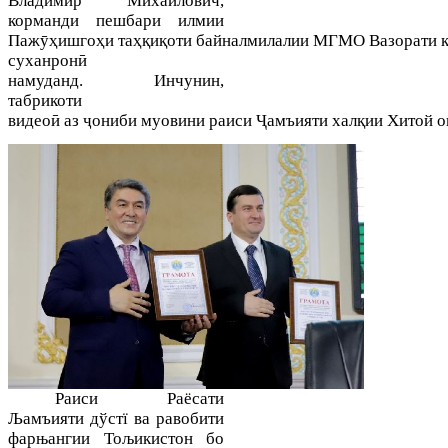
Владимир Михайлович,
корманди пешбари илмии
Паж
ӯҳ
ишго
ҳ
и
та
ҳқ
и
қ
оти
байналмилалии
МГМО
Вазорати
суханрон
ӣ
намуданд.
Инчунин,
т
абрикоти
видеоӣ
аз
ҷ
ониби
муовини
раиси
Ҷ
амъияти
хал
қ
ии
Хитой
о
Р
аиси
Раёсати
Љамъияти дўстї ва равобити
фарњангии Тољикистон бо