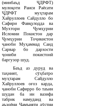
(минбаъд ҶДРФТ)
мулоқоти Раиси Раёсати
ҶДРФТ муҳтарам
Хайруллоев Сайдулло бо
Сафири Фавқулодда ва
Мухтори Ҷумҳурии
Исломии Покистон дар
Ҷумҳурии Тоҷикистон
ҷаноби Муҳаммад Саид
Сарвар бо дархости
ҷониби покистонӣ
баргузор шуд.
Баъд аз дуруд ва
таҳният, сӯҳбатро
муҳтарам Сайдулло
Хайруллоев оғоз карда,
ҷаноби Сафирро бо таъин
шудан ба ин вазифа
табрик намуданд ва
аъзоёни
Ҷамъияти дӯстии