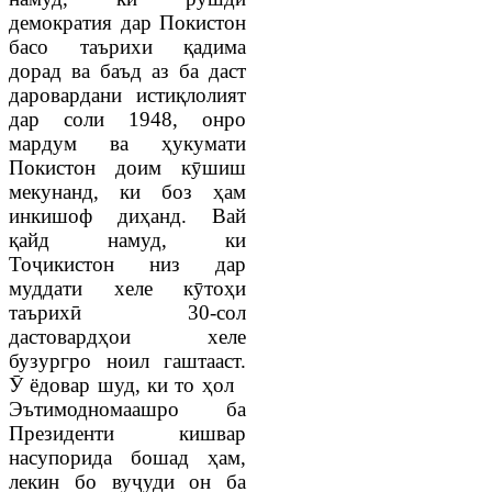
демократия дар Покистон
басо таърихи қадима
дорад ва баъд аз ба даст
даровардани истиқлолият
дар соли 1948, онро
мардум ва ҳукумати
Покистон доим кӯшиш
мекунанд, ки боз ҳам
инкишоф диҳанд. Вай
қайд намуд, ки
Тоҷикистон низ дар
муддати хеле кӯтоҳи
таърихӣ 30-сол
дастовардҳои хеле
бузургро
ноил гаштааст.
Ӯ ёдовар шуд, ки то ҳол
Эътимодномаашро ба
Президенти кишвар
насупорида бошад ҳам,
лекин бо вуҷуди он ба