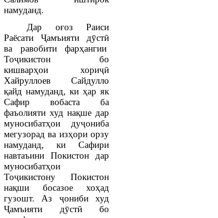
намуданд.
Дар оғоз Раиси
Раёсати Ҷамъияти дӯстӣ
ва равобити фарҳангии
Тоҷикистон бо
кишварҳои хориҷӣ
Хайруллоев Сайдулло
қайд намуданд, ки ҳар як
Сафир вобаста ба
фаъолияти худ нақше дар
муносибатҳои дуҷониба
мегузорад ва изҳори орзу
намуданд, ки Сафири
навтаъини Покистон дар
муносибатҳои
Тоҷикистону Покистон
нақши босазое хоҳад
гузошт. Аз ҷониби худ
Ҷамъияти дӯстӣ бо