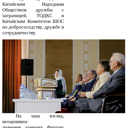
Китайским Народным
Обществом
д
ружбы с
заграницей, ТОДКС и
Китайским Комитетом ШОС
по добрососедству, дружбе и
сотрудничеству.
На наш взгляд,
неоценимое
значение
данному
Форум
у