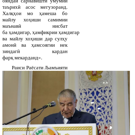
ояндаи сарнавишти умумии
ӣ
таърих
асос мегузоранд.
қҳ
ҳ
Хал
ои мо
амеша бо
ҳ
майлу хо
иши самимии
ӣ
маънав
нисбат
ҳ
ҳ
ҳ
ба
амдигар,
амфикрии
амдигар
ҳ
ҳ
ва майлу хо
иши дар сул
у
ӣ
ҳ
амон
ва
амсоягии нек
ӣ
зиндаг
кардан
қ
фар
мекарданд
»
.
Р
аиси
Раёсати Љамъияти