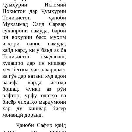
Ҷумҳурии Исломии
Покистон дар Ҷумҳурии
Тоҷикистон ҷаноби
Муҳаммад Саид Сарвар
суханронӣ намуда, барои
ин вохӯрии басо муҳим
изҳори сипос намуда,
қайд кард, ки ӯ баъд аз ба
Тоҷикистон омаданаш,
худашро дар ин кишвар
ҳеҷ бегона ҳис накардааст
ва гӯё дар ватани худ адои
вазифа карда истода
бошад. Чунки аз рӯи
рафтор, урфу одатҳо ва
бисёр ҷиҳатҳо мардумони
ҳар ду кишвар бисёр
монандӣ доранд.
Ҷаноби Сафир қайд
намуд, ки рушди