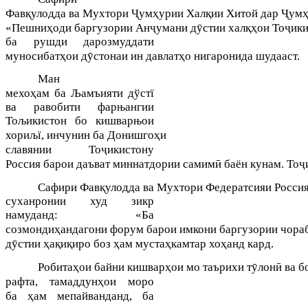
қ
Ҷ
ҳ
қи
Ҷ
Фав
улодда
ва
Мухтори
ум
урии
Хал
и
Хитой
дар
ум
ҳ
ҷ
ӯ
қҳ
ҷ
«П
ешни
оди
баргузории
Ан
умани
д
стии
хал
ои
То
ик
ба рушди дарозмуддати
ҳ
ӯ
ҳ
муносибат
ои
д
стонаи
ин
давлат
о
нигаронида
шудааст
.
Ман
ҳ
мехо
ам
ба
Љамъияти дўстї
ва равобити фарњангии
Тољикистон бо кишварњои
ҳи
хориљї
,
инчунин
ба
Донишго
славянии Тоҷикистону
Россия
ӣ
ҷ
барои
даъват
миннатдории
самим
баён
кунам
.
То
қ
Сафири
Фав
улодда
ва
Мухтори
Федератсияи
Росси
суханронии худ зикр
намуданд: «Ба
ҳ
созмонди
андагони
форум
барои
имкони
баргузории
чора
ӯ
ҳ
қ
қ
ҳ
ҳ
ҳ
д
стии
а
и
иро
боз
ам
муста
камтар
хо
анд
кард
.
ҳ
ҳ
ӯ
ӣ
Робита
ои
байни
кишвар
ои
мо
таърихи
т
лон
ва
б
ҳ
рафта, тамаддун
ои моро
ҳ
ба
ам мепайванданд, ба