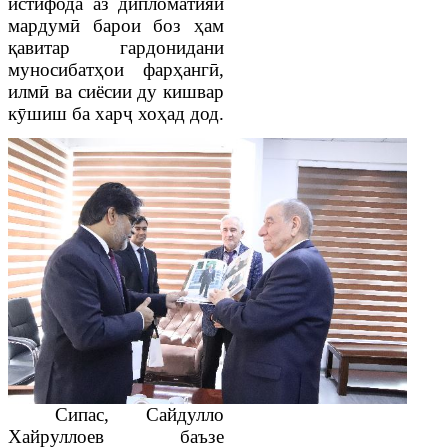
истифода аз дипломатияи
мардумӣ барои боз ҳам
қавитар гардонидани
муносибатҳои фарҳангӣ,
илмӣ ва сиёсии ду кишвар
кӯшиш ба харҷ хоҳад дод.
Сипас, Сайдулло
Хайруллоев баъзе