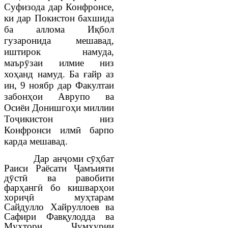
Суфизода дар Конфронсе,
ки дар Покистон бахшида
ба аллома Иқбол
гузаронида мешавад,
иштирок намуда,
маърӯзаи илмие низ
хоҳанд намуд. Ба ғайр аз
ин, 9 ноябр дар Факултаи
забонҳои Аврупо ва
Осиёи Донишгоҳи миллии
Тоҷикистон низ
Конфронси илмӣ барпо
карда мешавад.
Дар анҷоми сӯҳбат
Раиси Раёсати Ҷамъияти
дӯстӣ ва равобити
фарҳангӣ бо кишварҳои
хориҷӣ муҳтарам
Сайдулло Хайруллоев ва
Сафири Фавқулодда ва
Мухтори Ҷумҳурии