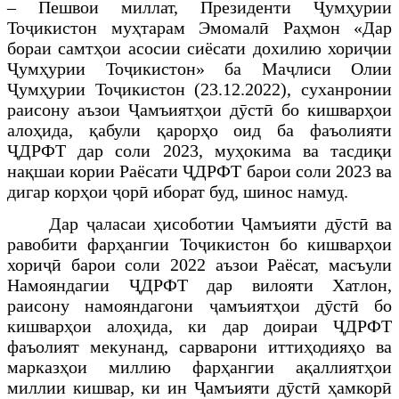
– Пешвои миллат, Президенти Ҷумҳурии
Тоҷикистон муҳтарам Эмомалӣ Раҳмон «Дар
бораи самтҳои асосии сиёсати дохилию хориҷии
Ҷумҳурии Тоҷикистон» ба Маҷлиси Олии
Ҷумҳурии Тоҷикистон (23.12.2022), суханронии
раисону аъзои Ҷамъиятҳои дӯстӣ бо кишварҳои
алоҳида, қ
абули қарорҳо оид ба фаъолияти
ҶДРФТ дар соли 2023
, муҳокима ва тасдиқи
нақшаи кории Раёсати ҶДРФТ барои соли 2023 ва
дигар корҳои ҷорӣ иборат буд, шинос намуд.
Дар ҷаласаи ҳисоботии Ҷамъияти дӯстӣ ва
равобити фарҳангии Тоҷикистон бо кишварҳои
хориҷӣ барои соли 2022
аъзои Раёсат, масъули
Намояндагии ҶДРФТ дар вилояти Хатлон,
раисону намояндагони ҷамъиятҳои дӯстӣ бо
кишварҳои алоҳида, ки дар доираи ҶДРФТ
фаъолият мекунанд, сарварони иттиҳодияҳо ва
марказҳои миллию фарҳангии ақаллиятҳои
миллии кишвар, ки ин Ҷамъияти дӯстӣ ҳамкорӣ