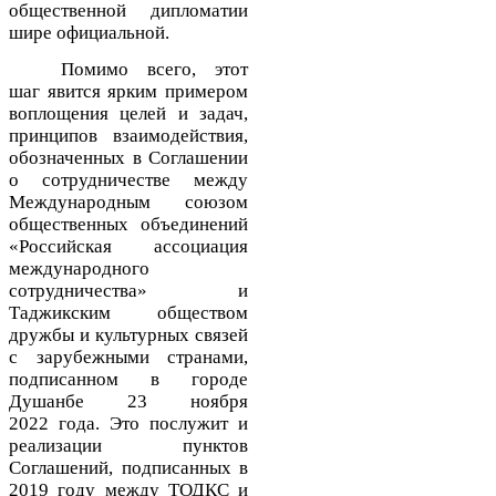
общественной дипломатии
шире официальной.
Помимо всего, э
тот
шаг явится ярким примером
воплощения целей и задач,
принципов взаимодействия,
обозначенных в Соглашении
о сотрудничестве между
Международным союзом
общественных объединений
«Российская ассоциация
международного
сотрудничества» и
Таджикским обществом
дружбы и культурных связей
с зарубежными странами,
подписанном в городе
Душанбе 23 ноября
202
2
года.
Это послужит и
реализации пунктов
Соглашений, подписанных в
2019 году между ТОДКС и