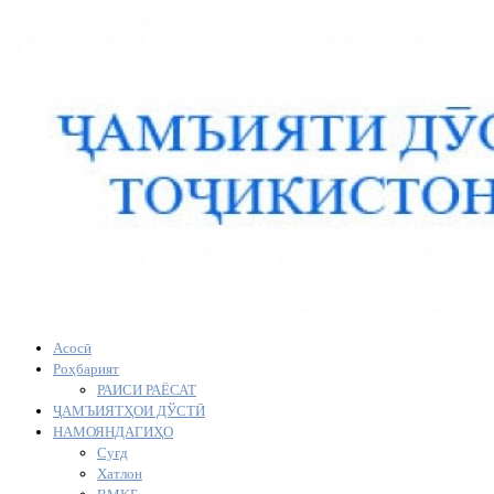
Асосӣ
Роҳбарият
РАИСИ РАЁСАТ
ҶАМЪИЯТҲОИ ДЎСТӢ
НАМОЯНДАГИҲО
Суғд
Хатлон
ВМКБ