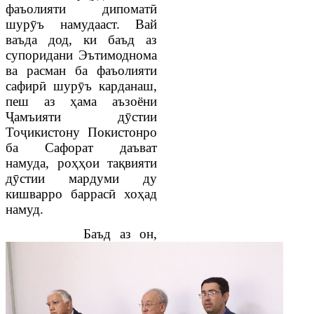
фаъолияти дипоматӣ
шурӯъ намудааст. Вай
ваъда дод, ки баъд аз
супоридани Эътимоднома
ва расман ба фаъолияти
сафирӣ шурӯъ карданаш,
пеш аз ҳама аъзоёни
Ҷамъияти дӯстии
Тоҷикистону Покистонро
ба Сафорат даъват
намуда, роҳҳои тақвияти
дӯстии мардуми ду
кишварро баррасӣ хоҳад
намуд.
Баъд аз он,