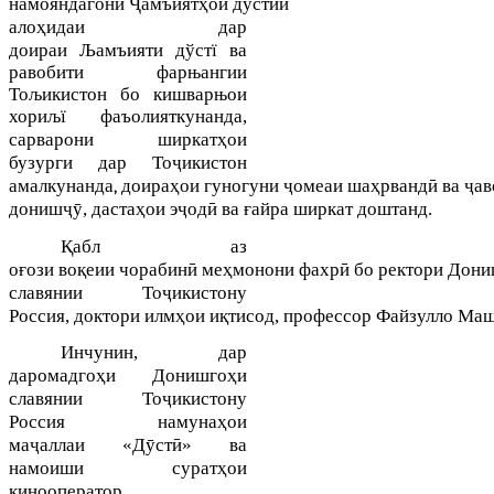
Ҷ
ҳ
дӯстии
намояндагони
амъи
ят
ои
алоҳидаи дар
доираи
Љамъияти дўстї ва
равобити фарњангии
Тољикистон бо кишварњои
хориљї фаъолияткунанда,
ҳои
сарварони ширкат
бузурги дар Тоҷикистон
амалкунанда,
ҳ
ҷ
ҳ
ӣ
ҷ
доира
ои
гуногуни
омеаи
ша
рванд
ва
ав
ҷӯ
ҳ
ҷ
ӣ
ғ
дониш
,
даста
ои
э
од
ва
айра
ширкат
доштанд
.
Қ
абл
аз
ғ
қ
ӣ
ҳ
ӣ
о
ози
во
еии
чорабин
ме
монони
фахр
бо
ректори
Дони
славянии Тоҷикистону
Россия
ҳ
қ
,
доктори
илм
ои
и
тисод
,
профессор
Файзулло
Маш
Инчунин, дар
ҳи
ҳи
даромадго
Донишго
славянии Тоҷикистону
Россия намунаҳои
маҷаллаи
ӯстӣ
«
Д
» ва
ҳои
намоиши сурат
кинооператор,