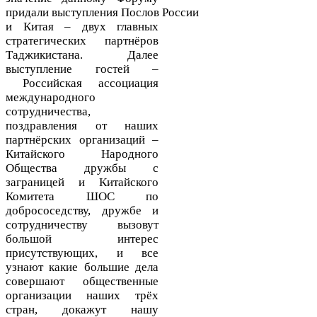
придали
выступ
ления
Посл
ов
России
и Китая
– двух главных
стратегических партнёров
Таджикистана. Далее
выступление гостей –
Российская ассоциация
международного
сотрудничества
,
поздравления от наших
партнёрских организаций –
Китайского Народного
Общества
д
ружбы с
заграницей и Китайского
Комитета ШОС по
добрососедству, дружбе и
сотрудничеству вызовут
большой интерес
присутствующих, и все
узнают какие большие дела
совершают общественные
организации наших трёх
стран
, докажут нашу