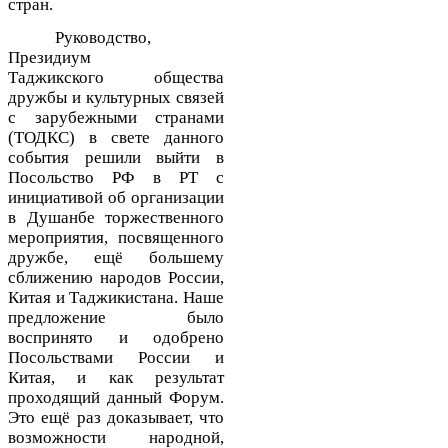
стран.
Руководство,
Президиум
Таджикского
общества
дружбы и культурных связей
с зарубежными странами
(ТОДКС)
в свете данного
события
решили выйти в
Посольство РФ в РТ с
инициативой об организации
в Душанбе торжественного
мероприятия, посвященного
дружбе
, ещё большему
сближению народов
России,
Китая и Таджикистана.
Наше
предложение было
воспринято и одобрено
Посольствами России и
Китая, и как результат
проходящий данный Форум.
Это ещё раз доказывает, что
возможности народной,