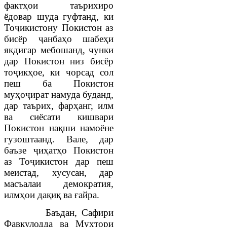
фактҳои таърихиро
ёдовар шуда гуфтанд, ки
Тоҷикистону Покистон аз
бисёр
ҷ
анбаҳо шабеҳи
якдигар мебошанд, чунки
дар Покистон низ бисёр
тоҷикҳое, ки чорсад сол
пеш ба Покистон
муҳоҷират намуда буданд,
дар таърих, фарҳанг, илм
ва сиёсати кишвари
Покистон нақши намоёне
гузоштаанд. Вале, дар
баъзе ҷиҳатҳо Покистон
аз Тоҷикистон дар пеш
меистад, хусусан, дар
масъалаи демократия,
илмҳои дақиқ ва ғайра.
Баъдан, Сафири
Фавқулодда ва Мухтори