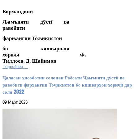
Кормандони
Љ
амъияти дўстї ва
равобити
фарњангии Тољикистон
бо кишварњои
хориљї Ф.
Тиллоев, Д. Шайимов
Подробнее ...
Ҷаласаи ҳисоботии солонаи Раёсати Ҷамъияти дӯстӣ ва
равобити фарҳангии Тоҷикистон бо кишварҳои хориҷӣ дар
соли 2022
09 Март 2023