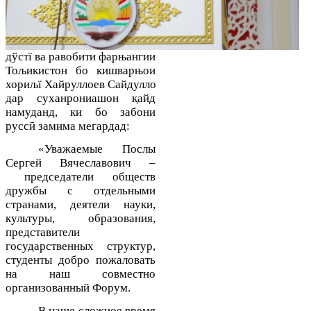
дўстї ва равобити фарњангии
Тољикистон бо кишварњои
хориљї
Хайруллоев
Сайдулло
дар суханрониашон
қайд
намуданд, ки бо забони
руссӣ замима мегардад:
«
Уважаемые Послы
Сергей Вячеславович
–
председатели обществ
дружбы
с отдельными
странами
, деятели науки,
культуры, образования,
представители
государственных структур,
студенты добро пожаловать
на наш совместно
организованный Форум.
В наше сложное время