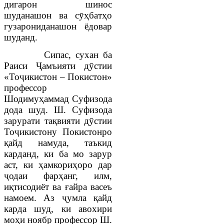
дигарон шинос
шуданашон ва сӯҳбатҳо
гузарониданашон ёдовар
шуданд.
Сипас, сухан ба
Раиси
Ҷамъияти дӯстии
«Тоҷикистон – Покистон»
профессор
Шодимуҳаммад Суфизода
дода шуд. Ш. Суфизода
зарурати тақвияти дӯстии
Тоҷикистону Покистонро
қайд намуда, таъкид
карданд, ки ба мо зарур
аст, ки ҳамкориҳоро дар
ҷодаи фарҳанг, илм,
иқтисодиёт ва ғайра васеъ
намоем. Аз ҷумла қайд
карда шуд, ки авохири
моҳи ноябр профессор Ш.