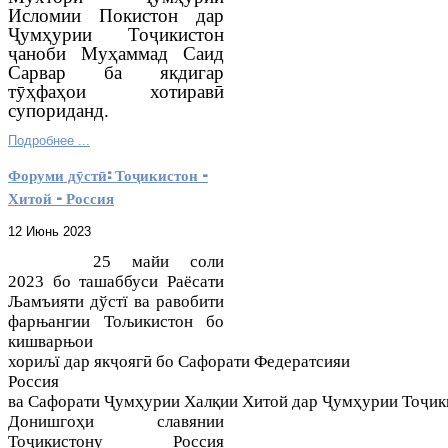
Исломии Покистон дар
Ҷумҳурии Тоҷикистон
ҷаноби Муҳаммад Саид
Сарвар ба якдигар
тӯҳфаҳои хотиравӣ
супориданд.
Подробнее ...
Форуми дӯстӣ: Тоҷикистон –
Хитой – Россия
12 Июнь 2023
25 майи соли
2023
бо
ташаббуси
Раёсати
Љамъияти дўстї ва равобити
фарњангии Тољикистон бо
кишварњои
хориљї
дар
як
ҷ
ояг
ӣ
бо
Сафорати
Ф
едератсияи
Россия
ва
Сафорати
Ҷ
ум
ҳ
урии
Хал
қ
ии
Хитой
д
ар
Ҷ
ум
ҳ
урии
То
ҷ
ик
Донишго
ҳи славянии
Тоҷикистону Россия