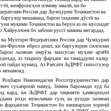
ўст
ӣ
, конфронс
ҳ
ои илмиву амал
ӣ
, ки бо
дератсияи Рос
сия дар
Љ
ум
ҳ
урии То
ҷ
икистон ва
баргузор мешаванд, барои та
ҳ
кими дўст
ӣ
ва
гуни му
қ
ими То
ҷ
икистон ва берун аз он мусоидат
 Хайруллоев бо забони руссї замима мегардад.
 ва Мухтори Федератсияи Россия дар
Ҷ
ум
ҳ
урии
кин-Фролов
иброз дошт, ки баргузории силсилаи
 барои
љ
омеаи имрўза махсусан му
ҳ
им арзёб
ї
еди
ҳ
ад, аз таъриху фар
ҳ
анг ва тамаддуни хал
қ
у
но
ӣ
пайдо
кунанд. Аз Раёсати
Љ
ДРФТ сипосгузор
р менамояд.
 Ро
ҳ
бари Намояндагии Россотрудничество дар
евич
суханрон
ӣ
намуд. Зимни баромади худ ба
ид кард, ки
Љ
ДРФТ дар та
қ
вияти
ҳ
амкори
ҳ
ои
удани ро
ҳ
и муколамаи сул
ҳ
ва рушди
љ
омеаи
и фар
ҳ
ангии То
ҷ
икистон бо кишвар
ҳ
ои хори
ҷӣ
солаи ин ташкилоти маъруф бо ЉДРФТ маърўза