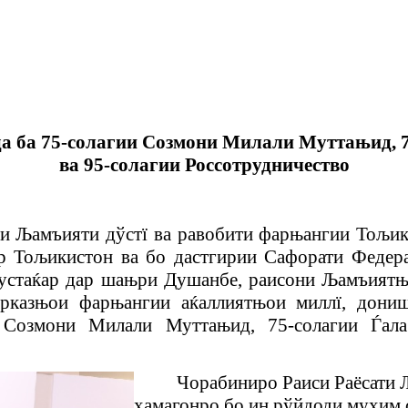
а ба 75-солагии Созмони Милали Муттањид, 7
ва 95-солагии Россотрудничество
ати Љамъияти дўстї ва равобити фарњангии Тољ
р Тољикистон ва бо дастгирии Сафорати Федер
устаќар дар шањри Душанбе, раисони Љамъиятњ
арказњои фарњангии аќаллиятњои миллї, дон
 Созмони Милали Муттањид, 75-солагии Ѓала
Чорабиниро Раиси Раёсати
ҳ
амагонро бо ин рўйдоди му
ҳ
им 