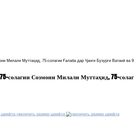
они Милали Муттаҳид, 75-солагии Ғалаба дар Ҷанги Бузурги Ватанӣ ва 
75-солагии Созмони Милали Муттаҳид, 75-солаг
увеличить размер шрифта