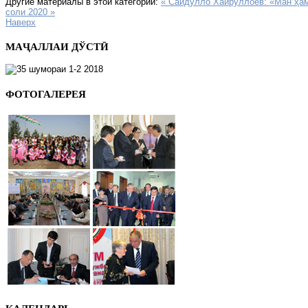
Другие материалы в этой категории:
« Сайдулло Хайруллоев: «Ман ҳа
соли 2020 »
Наверх
МАҶАЛЛАИ ДЎСТӢ
ФОТОГАЛЕРЕЯ
КАЛЕНДАРЬ