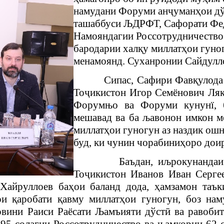
намудани Форуми ан
ҷ
уман
ҳ
ои д
ташаббуси
Љ
ДРФТ, Сафорати Фе
Намояндагии Россотрудничество 
бародарии хал
қ
у миллат
ҳ
ои гуно
менамоянд. Суханронии Сайдулло
Сипас, Сафири Фав
қ
улода
То
ҷ
икистон Игор Семёнович Ля
Форумњо ва Форуми кунунї
,
мешавад ва ба
љ
авонон имкон м
миллат
ҳ
ои гуногун аз наздик ош
буд, ки чунин чорабини
ҳ
оро дои
Баъдан, иљрокунандаи
То
ҷ
икистон
Иванов Иван Серге
Хайруллоев ба
ҳ
ои баланд дода,
ҳ
амзамон таък
рои
қ
аробати
қ
авму миллат
ҳ
ои гуногун, боз нам
ини Раиси Раёсати
Љ
амъияти дўст
ӣ
ва равобит
95-солагии Россотрудничество
ва њамкории 62-