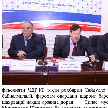
фаъолияти
Ҷ
ДРФТ та
ҳ
ти ро
ҳ
барии
Сайдулло 
байналмилал
ӣ
, фаро
ҳ
ам овардани шароит ба
ша
ҳ
рванд
ї
на
қ
ши арзанда дорад.
Сипас, муов
Мушаррафа Шарифова бо маърўзаи
аз
таърихи