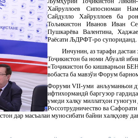
Љ
ум
ҳ
урии То
ҷ
икистон Лякин
Хайруллоев Сипосномаи Намо
Сайдулло Хайруллоев ба р
Тољикистон
Иванов Иван Се
Пушкарёва Валентина, Хаджа
Раёсати ЉДРФТ-ро супориданд.
Инчунин, аз тарафи дастаи
То
ҷ
икистон ба номи Абуал
ӣ
ибни
«То
ҷ
икистон бо кишварњои БЕ
вобаста ба мавзўи Форум барно
Форуми VII-уми
анљуманњои д
ифтихорманд
ӣ
баргузор гардида,
умеди хал
қ
у миллат
ҳ
ои гуногун
Россотрудничество ва Сафорати 
стон дар масъалаи
муносибати байни хал
қҳ
ову да