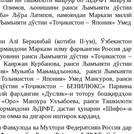
ло Олимов, љонишини раиси
Љ
амъияти дўстии
уба»
Љ
ўра Латипов, намояндаи Маркази милл
ӣ
Љ
амъияти дўстии «То
ҷ
икистон – Япония» Умед
он Алї Беркинбай (котиби
II-ум
), Ўзбекистон
кормандони Маркази илму фарњангии Россия дар
муовини раиси
Љ
амъияти дўстии «То
ҷ
икистон –
» Каиржан Курбанова, раиси
Љ
амъияти дўстии
кия» Муњиба Мањмадљонова, раиси
Љ
амъияти
«То
љ
икистон – Япония» Умед Мансуров, раиси
дўстии «То
ҷ
икистон – БЕНИЛЮКС» Парвина
лл
ӣ
фар
ҳ
а
нгии «Дуслик»-и тотору бош
қ
ирд
ҳ
ои
и «Оро» Манзура Улљабоева, раиси Ташкилоти
 кормандони ЉДРФТ, дастаи
ҳ
унарии «Шифо»-и
ори омма ва дигарон иштирок карданд.
 Фав
қ
улода ва Мухтори Федератсияи Россия дар