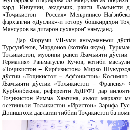
кард. Инчунин, академик, раиси
Љ
амъияти д
«То
ҷ
икистон – Россия» Мењринисо Наѓзибек
фар
ҳ
а
нгии «Дуслик»-и тотору бош
қ
ирд
ҳ
ои То
ҷ
Мансуров ва дигарон суханрон
ї
намуданд.
Дар
Форуми VII-уми
анљуманњои дўст
Турсунбеков, Мардонов (котиби якум), Туркма
Тољикистон, муовини раиси
Љ
амъияти дўстии
Германия» Рањматулло Кучов, котиби масъу
«То
ҷ
икистон – Ќирѓизистон» Мирзо Шукурзод
дўстии «То
ҷ
икистон – Афѓонистон» Ќосимшо 
Љ
амъияти дўстии «То
љ
икистон – Франсия» 
Ќурбонбекова, референти
Љ
ДРФТ дар вилояти
То
ҷ
икистон Римма Хамзина, аъзои маркази м
осетинњои Тољикистон «Иристон» Зарифа Гус
Донишго
ҳ
и давлат
ии тиббии То
ҷ
икистон ба ном