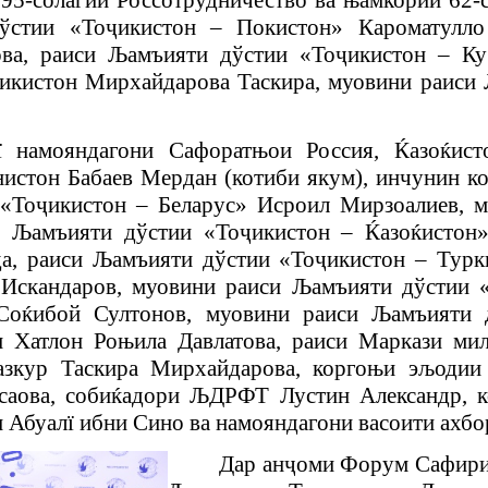
ўстии «То
ҷ
икистон – Покистон» Кароматул
ова, раиси
Љ
амъияти дўстии «То
ҷ
икистон – К
икистон Мирхайдарова Таскира, муовини раиси
ї намояндагони
Сафоратњои Россия,
Ќ
азо
ќ
ист
нистон Бабаев Мердан (
котиби якум
), инчунин 
 «То
ҷ
икистон – Беларус» Исроил Мирзоалиев, 
ли
Љ
амъияти дўстии «То
ҷ
икистон – Ќазоќистон
а, раиси
Љ
амъияти дўстии «То
ҷ
икистон – Тур
Искандаров, муовини раиси
Љ
амъияти дўстии 
Соќибой Султонов, муовини раиси
Љ
амъияти 
 Хатлон Роњила Давлатова, раиси Маркази ми
азкур Таскира Мирхайдарова, коргоњи эљоди
саова, собиќадори ЉДРФТ Лустин Александр,
и Абуал
ї
ибни Сино ва намояндагони васоити ахб
Дар ан
ҷ
оми
Форум Сафири