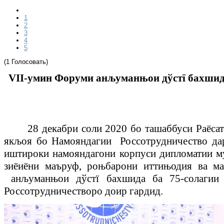
1
2
3
4
5
(1 Голосовать)
VII-умин
Форуми анљуманњои дўстї
бахшид
28 декабри соли 2020 бо ташаббуси Раёс
якљоя бо Намояндагии Россотрудничество да
иштироки намояндагони корпуси дипломатии м
зиёиёни маъруф, роњбарони иттињодия ва м
анљуманњои дўстї
бахшида ба 75-солагии
Россотрудничестворо
доир гардид.