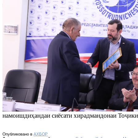
намоишди
ҳ
андаи сиёсати хирадмандонаи То
ҷ
ики
Опубликовано в
АХБОР