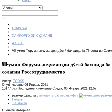
ГЛАВНАЯ
ҲАМКОРИҲОИ СУДМАНД
АХБОР
VII-умин Форуми анҷуманҳои дӯстӣ бахшида ба 75-солагии Созм
VII-умин Форуми анҷуманҳои дӯстӣ бахшида ба 
солагии Россотрудничество
Автор
TODKS
Опубликовано:06 Январь 2021
10177 раз
Последнее изменение Среда, 06 Январь 2021 12:57
размер шрифта
уменьшить размер шрифта
Печать
Эл. почта
Оцените материал