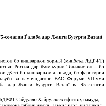
5-солагии Ѓалаба дар Љанги Бузурги Ватанї
икистон бо кишварњои хориљї (минбаъд ЉДРФТ)
атсияи Россия дар Љумњурии Тољикистон – бо
ои дўстї бо кишварњои алоњида, бо фарогирии
ишљўён ва намояндагони ВАО Форуми VII-уми
ба дар Љанги Бузурги Ватанї ва 95-солагии
Љ
ДРФТ Сайдулло Хайруллоев ифтито
ҳ
намуда,
самимона табрик намуд. Таъкид кард, ки ташкил