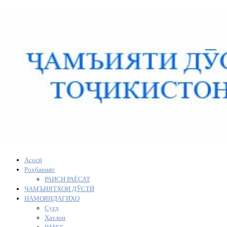
Асосӣ
Роҳбарият
РАИСИ РАЁСАТ
ҶАМЪИЯТҲОИ ДЎСТӢ
НАМОЯНДАГИҲО
Суғд
Хатлон
ВМКБ