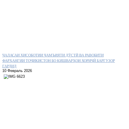
ҶАЛАСАИ ҲИСОБОТИИ ҶАМЪИЯТИ ДӮСТӢ ВА РАВОБИТИ
ФАРҲАНГИИ ТОҶИКИСТОН БО КИШВАРҲОИ ХОРИҶӢ БАРГУЗОР
ГАРДИД
10 Февраль 2026