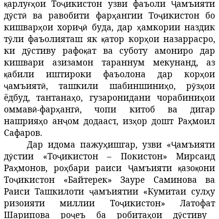
арлу
ои
То
икистон
узви
фаъоли
амъияти
қ
ғҳ
ҷ
Ҷ
д
ст
ва
равобити
фар
ан
гии То
икистон
бо
ӯ
ӣ
ҳ
ҷ
кишвар
ои
хори
буда
,
дар
амкории
наздик
ҳ
ҷӣ
ҳ
т
ли
фаъолияташ
як
атор
кор
ои
назаррасро
,
ӯ
қ
ҳ
ки д
стиву
рафо
ат
ва
суботу
амониро
дар
ӯ
қ
кишвари
азизамон
тараннум
мекунанд
, аз
абили
иштироки
фаъолона
дар
кор
ои
қ
ҳ
амъият
,
ташкил
и шабиншини
о
,
р
з
ои
ҷ
ӣ
ҳ
ӯ
ҳ
ёдбуд, тантана
о
,
гузаронидани
чорабини
ои
ҳ
ҳ
оммав
-
фар
анг
,
чопи
китоб
ва
дигар
ӣ
ҳ
ӣ
нашрия
о
ан
ом
додааст
, из
ор
дошт
Ра
моил
ҳ
ҷ
ҳ
ҳ
Сафаров
.
Дар идома пажу
ишгар
,
узви
«
амъияти
ҳ
Ҷ
д
стии
«То
икистон
–
Покистон»
Мирсаид
ӯ
ҷ
Ра
монов
,
ро
бари
раиси
амъияти
азо
они
ҳ
ҳ
Ҷ
қ
қ
То
икистон
«Байтерек» Зауре Саминова ва
ҷ
Раиси Ташкилоти
амъиятии
«Кумитаи
сул
у
ҷ
ҳ
ризоияти
миллии
То
икистон»
Латофат
ҷ
Шарипова ро
еъ
ба
робита
ои
д
стиву
ҷ
ҳ
ӯ