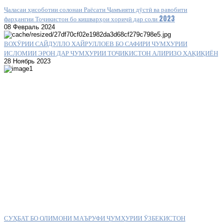
Ҷаласаи ҳисоботии солонаи Раёсати Ҷамъияти дӯстӣ ва равобити
фарҳангии Тоҷикистон бо кишварҳои хориҷӣ дар соли 2023
08 Февраль 2024
ВОХӮРИИ САЙДУЛЛО ХАЙРУЛЛОЕВ БО САФИРИ ҶУМҲУРИИ
ИСЛОМИИ ЭРОН ДАР ҶУМҲУРИИ ТОҶИКИСТОН АЛИРИЗО ҲАҚИҚИЁН
28 Ноябрь 2023
СУҲБАТ БО ОЛИМОНИ МАЪРУФИ ҶУМҲУРИИ ӮЗБЕКИСТОН