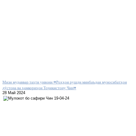
Мизи мудаввар таҳти унвони «Роҳҳои рушди минбаъдаи муносибатҳои
дӯстона ва ҳамкориҳои Тоҷикистону Чин»
28 Май 2024