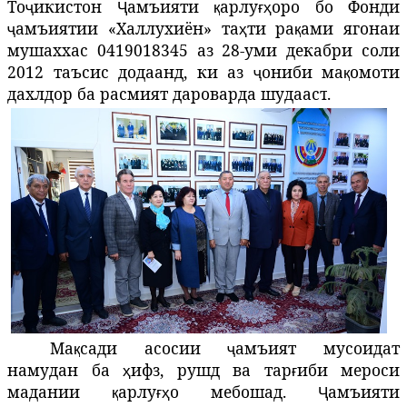
То
икистон
амъияти
арлу
оро
бо
Фонди
ҷ
Ҷ
қ
ғҳ
амъиятии
«Халлухиён»
та
ти
ра
ами
ягонаи
ҷ
ҳ
қ
мушаххас
0419018345
аз
28-
уми
декабри
сол
и
2012 таъсис додаанд, ки аз
ониби
ма
омоти
ҷ
қ
дахлдор
ба
расмият
дароварда
шудааст
.
Ма
сади
асосии
амъият
мусоидат
қ
ҷ
намудан
ба
ифз
,
рушд
ва
тар
иби
мероси
ҳ
ғ
мадании
арлу
о
мебошад
.
амъияти
қ
ғҳ
Ҷ