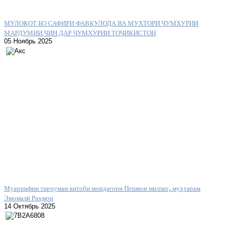
МУЛОҚОТ БО САФИРИ ФАВҚУЛОДА ВА МУХТОРИ ҶУМҲУРИИ
МАРДУМИИ ЧИН ДАР ҶУМҲУРИИ ТОҶИКИСТОН
05 Ноябрь 2025
Муаррифии тарҷумаи китоби мондагори Пешвои миллат, муҳтарам
Эмомалӣ Раҳмон
14 Октябрь 2025