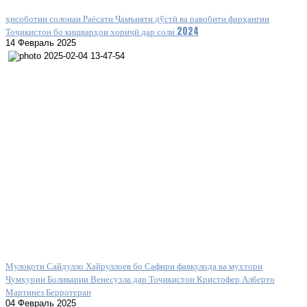
ҳисоботии солонаи Раёсати Ҷамъияти дўстӣ ва равобити фарҳангии
Тоҷикистон бо кишварҳои хориҷӣ дар соли 2024
14 Февраль 2025
Мулоқоти Сайдулло Хайруллоев бо Сафири фавқулода ва мухтори
Ҷумҳурии Боливарии Венесуэла дар Тоҷикистон Кристофер Алберто
Мартинез Берротеран
04 Февраль 2025