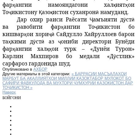
фар
ангии
намояндагони
хал
ият
ои
ҳ
қ
ҳ
То
икистону
азо
истон
суханрон
намуданд
.
ҷ
Қ
қ
ӣ
Дар охир
раиси Раёсати
амъияти
д
ст
Ҷ
ӯ
ӣ
ва
равобити
фар
ангии
То
икистон
бо
ҳ
ҷ
кишвар
ои
хори
Сайдулло Хайруллоев барои
ҳ
ҷӣ
та
кими
д
ст
аз
ониби
директори
Бунёди
ҳ
ӯ
ӣ
ҷ
фар
ангии
хал
ои
турк
–
«Дунёи
Турон»
ҳ
қҳ
Карлин Махпиров бо медали «Д
стлик»
ӯ
сарфароз
гардонида
шуд
.
Опубликовано в
АХБОР
Другие материалы в этой категории:
« БАРРАСИИ МАСЪАЛАҲОИ
МАРБУТ БА АҚАЛЛИЯТҲОИ МИЛЛИИ ҚАЗОҚТАБОР
МУЛОҚОТ БО
САФИРИ ФАВҚУЛОДА ВА МУХТОРИ ҶУМҲУРИИ ҚАЗОҚИСТОН ДАР
ТОҶИКИСТОН »
Наверх
БОЙГОНИ