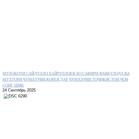
МУЛОҚОТИ САЙДУЛЛО ХАЙРУЛЛОЕВ БО САФИРИ ФАВҚУЛОДА ВА
МУХТОРИ ҶУМҲУРИИ КОРЕЯ ДАР ҶУМҲУРИИ ТОҶИКИСТОН ҶОН
СОНГ ШИК
24 Сентябрь 2025