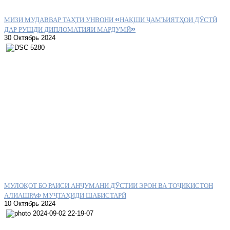
МИЗИ МУДАВВАР ТАҲТИ УНВОНИ «НАҚШИ ҶАМЪИЯТҲОИ ДӮСТӢ
ДАР РУШДИ ДИПЛОМАТИЯИ МАРДУМӢ»
30 Октябрь 2024
МУЛОҚОТ БО РАИСИ АНҶУМАНИ ДӮСТИИ ЭРОН ВА ТОҶИКИСТОН
АЛИАШРАФ МУҶТАҲИДИ ШАБИСТАРӢ
10 Октябрь 2024