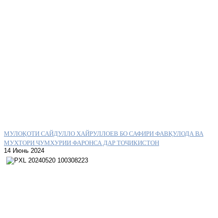
МУЛОҚОТИ САЙДУЛЛО ХАЙРУЛЛОЕВ БО САФИРИ ФАВҚУЛОДА ВА
МУХТОРИ ҶУМҲУРИИ ФАРОНСА ДАР ТОҶИКИСТОН
14 Июнь 2024