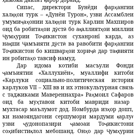
Сипас, директори Бунёди фар
ангии
ҳ
хал
ои
турк
– «Дунёи Турон», узви Ассамблеи
қҳ
умуми
а
онии
хал
ои
турк
Карлин Махпиров
ҷ
ҳ
қҳ
оид ба робита
ои
д
ст
бо а
аллият
ои
миллии
ҳ
ӯ
ӣ
қ
ҳ
ум
урии
То
икистон
суханронї карда, аз
Ҷ
ҳ
ҷ
на
ши
амъияти
д
ст
ва
равобити
фар
ангии
қ
Ҷ
ӯ
ӣ
ҳ
То
икистон
бо
кишвар
ои
хори
дар
та
вияти
ҷ
ҳ
ҷӣ
қ
ин
робита
о
тавсиф намуд.
ҳ
Дар идома котиби масъули Фонди
амъиятии
«Халлухиён»,
муаллифи
китоби
ҷ
«Карлуки
социально-политическая история
карлуков VII – XIII вв и их этнокультурная связь
с таджиками Мавереннахра» Ра
моил
Сафаров
ҳ
оид ба му
тавои
китоби
мавриди
назар
ҳ
мухтасар маълумот дод. Номбурда из
ор
дошт
,
ҳ
ки
намояндагони
сершумори
мардуми
арлу
қ
ғ
узви
удонопазири
амоаи
То
икистони
ҷ
ҷ
ҷ
со
ибисти
лол
мебошанд
.
Он
о
дар
ум
урии
ҳ
қ
ҳ
Ҷ
ҳ