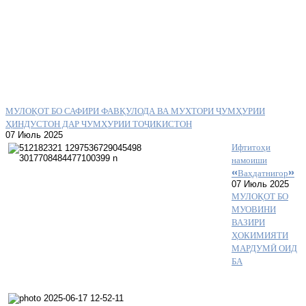
МУЛОҚОТ БО САФИРИ ФАВҚУЛОДА ВА МУХТОРИ ҶУМҲУРИИ
ҲИНДУСТОН ДАР ЧУМҲУРИИ ТОҶИКИСТОН
07 Июль 2025
Ифтитоҳи
намоиши
«Ваҳдатнигор»
07 Июль 2025
МУЛОҚОТ БО
МУОВИНИ
ВАЗИРИ
ҲОКИМИЯТИ
МАРДУМӢ ОИД
БА