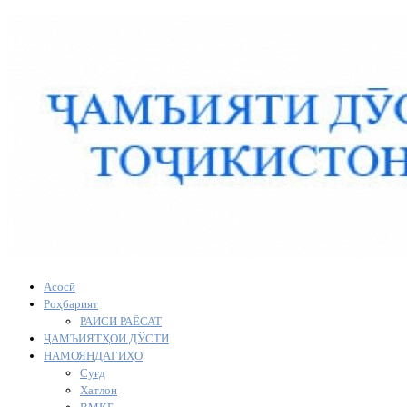
Асосӣ
Роҳбарият
РАИСИ РАЁСАТ
ҶАМЪИЯТҲОИ ДЎСТӢ
НАМОЯНДАГИҲО
Суғд
Хатлон
ВМКБ