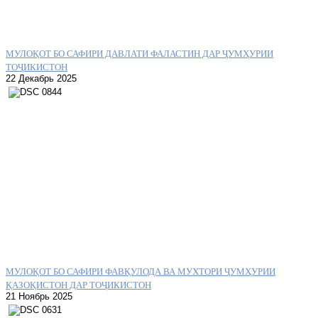
МУЛОҚОТ БО САФИРИ ДАВЛАТИ ФАЛАСТИН ДАР ҶУМҲУРИИ
ТОҶИКИСТОН
22 Декабрь 2025
МУЛОҚОТ БО САФИРИ ФАВҚУЛОДА ВА МУХТОРИ ҶУМҲУРИИ
ҚАЗОҚИСТОН ДАР ТОҶИКИСТОН
21 Ноябрь 2025