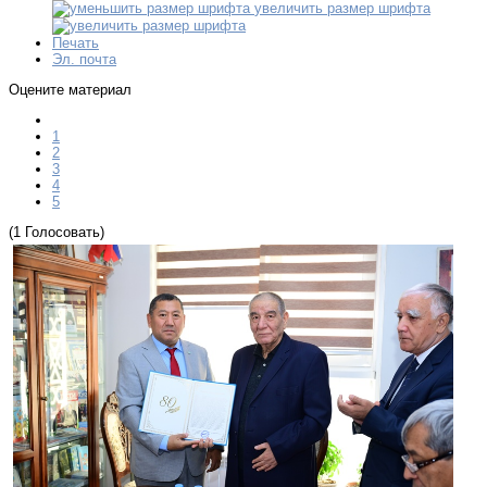
увеличить размер шрифта
Печать
Эл. почта
Оцените материал
1
2
3
4
5
(1 Голосовать)