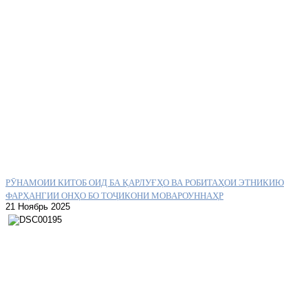
РӮНАМОИИ КИТОБ ОИД БА ҚАРЛУҒҲО ВА РОБИТАҲОИ ЭТНИКИЮ
ФАРҲАНГИИ ОНҲО БО ТОҶИКОНИ МОВАРОУННАҲР
21 Ноябрь 2025