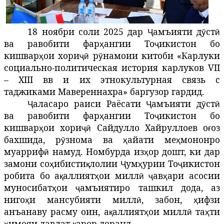
18 ноябри соли 2025 дар
амъияти
д
ст
Ҷ
ӯ
ӣ
ва
равобити
фар
ангии
То
икистон
бо
ҳ
ҷ
кишвар
ои
хори
р
намоии китоби «Карлуки
ҳ
ҷӣ
ӯ
с
оциально-политическая история карлуков VII
– XIII вв и их этнокультурная связь с
таджиками Мавереннахра
»
баргузор гардид.
аласаро
раиси
Раёсати
амъияти
д
ст
Ҷ
Ҷ
ӯ
ӣ
ва
равобити
фар
ангии
То
икистон
бо
ҳ
ҷ
кишвар
ои
хори
Сайдулло Хайруллоев о
оз
ҳ
ҷӣ
ғ
бахшида
,
р
знома
ва
айати
ме
мононро
ӯ
ҳ
ҳ
муарриф
намуд
. Номбурда из
ор
дошт
,
ки
дар
ӣ
ҳ
замони
со
ибисти
лол
ии
ум
урии
То
икистон
ҳ
қ
Ҷ
ҳ
ҷ
робита
бо
а
аллият
ои
милл
ав
ари
асосии
қ
ҳ
ӣ
ҷ
ҳ
муносибат
о
и
амъияти
ро ташкил дода, аз
ҳ
ҷ
ниго
и
мансубияти
милл
,
забон
,
ифзи
ҳ
ӣ
ҳ
анъанаву
расму
оин
,
а
аллият
ои
милл
та
ти
қ
ҳ
ӣ
ҳ
имояи
давлат
арор
доранд
.
ҳ
қ