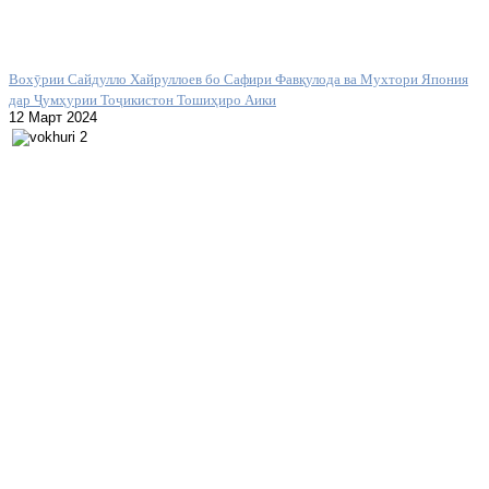
Вохӯрии Сайдулло Хайруллоев бо Сафири Фавқулода ва Мухтори Япония
дар Ҷумҳурии Тоҷикистон Тошиҳиро Аики
12 Март 2024