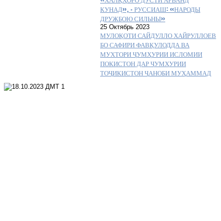
КУНАД», – РУССИАШ: «НАРОДЫ
ДРУЖБОЮ СИЛЬНЫ»
25 Октябрь 2023
МУЛОҚОТИ САЙДУЛЛО ХАЙРУЛЛОЕВ
БО САФИРИ ФАВҚУЛОДДА ВА
МУХТОРИ ҶУМҲУРИИ ИСЛОМИИ
ПОКИСТОН ДАР ҶУМҲУРИИ
ТОҶИКИСТОН ҶАНОБИ МУҲАММАД